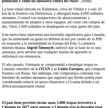
población y como un disuasivo contra los rusos
”, afirmó.
La base estará ubicada en Rudninkai, cerca de Vilnius y a solo 20
km de la frontera con Bielorrusia, y albergará hasta 4.000 soldados
alemanes. Contará con instalaciones de almacenamiento y
mantenimiento de tanques y otros equipos, así como con campos de
tiro. Otros 1.000 soldados se desplegarán en otras partes del país.
Esta nueva base representa una inversión significativa para Lituania,
que ha aumentado su gasto en defensa al tres por ciento de su PIB
en respuesta a la inestabilidad en Europa del Este. La primera
ministra lituana,
Ingrid Šimonytė
, subrayó que la base no es una
amenaza, pero advirtió que cualquier intento de agresión se
enfrentará con resistencia.
El año pasado, Alemania se comprometió a desplegar tropas en
Lituania, miembro de la
OTAN
y la
Unión Europea
, que comparte
frontera con Rusia. Sin embargo, este compromiso contrasta con
informes de medios alemanes que sugieren que Berlín podría estar
considerando reducir su apoyo financiero a Ucrania debido a un
déficit presupuestario estatal.
El país tiene previsto enviar unas 5.000 tropas terrestres a
Lituania en 2027 para apoyar a Lituania tras la invasión rusa