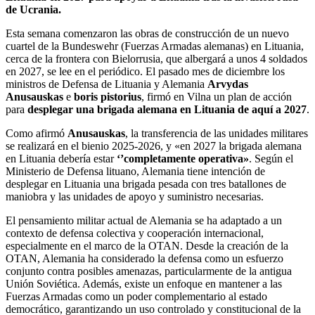
de Ucrania.
Esta semana comenzaron las obras de construcción de un nuevo
cuartel de la Bundeswehr (Fuerzas Armadas alemanas) en Lituania,
cerca de la frontera con Bielorrusia, que albergará a unos 4 soldados
en 2027, se lee en el periódico. El pasado mes de diciembre los
ministros de Defensa de Lituania y Alemania
Arvydas
Anusauskas
e
boris pistorius
, firmó en Vilna un plan de acción
para
desplegar una brigada alemana en Lituania de aquí a 2027
.
Como afirmó
Anusauskas
, la transferencia de las unidades militares
se realizará en el bienio 2025-2026, y «en 2027 la brigada alemana
en Lituania debería estar
‘’completamente operativa»
. Según el
Ministerio de Defensa lituano, Alemania tiene intención de
desplegar en Lituania una brigada pesada con tres batallones de
maniobra y las unidades de apoyo y suministro necesarias.
El pensamiento militar actual de Alemania se ha adaptado a un
contexto de defensa colectiva y cooperación internacional,
especialmente en el marco de la OTAN. Desde la creación de la
OTAN, Alemania ha considerado la defensa como un esfuerzo
conjunto contra posibles amenazas, particularmente de la antigua
Unión Soviética. Además, existe un enfoque en mantener a las
Fuerzas Armadas como un poder complementario al estado
democrático, garantizando un uso controlado y constitucional de la