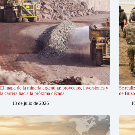
El mapa de la minería argentina: proyectos, inversiones y
Se reali
la carrera hacia la próxima década
de Buzo
13 de julio de 2026
1