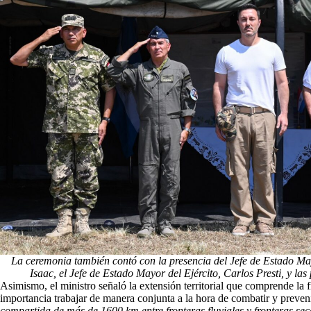
La ceremonia también contó con la presencia del Jefe de Estado M
Isaac, el Jefe de Estado Mayor del Ejército, Carlos Presti, y las 
Asimismo, el ministro señaló la extensión territorial que comprende la 
importancia trabajar de manera conjunta a la hora de combatir y preveni
compartida de más de 1600 km entre fronteras fluviales y fronteras se