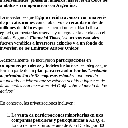
inconvenientes, presenta números más leves en todos los
ámbitos en comparación con Argentina
.
La novedad es que
Egipto decidió avanzar con una serie
de privatizaciones
con el objetivo de
recaudar miles de
millones de dólares
que les permitan respaldar la libra
egipcia, aumentar las reservas y renegociar la deuda con el
fondo. Según el
Financial Times
,
los activos estatales
fueron vendidos a inversores egipcios y a un fondo de
inversión de los Emiratos Árabes Unidos
.
Adicionalmente, se incluyeron
participaciones en
compañías petroleras y hoteles históricos
, estrategias que
forman parte de un
plan para recaudar fondos
“mediante
la privatización de 32 empresas estatales
, una medida
anunciada en febrero que se estancó debido a informes de
desacuerdos con inversores del Golfo sobre el precio de los
activos
”.
En concreto, las privatizaciones incluyen:
La
venta de participaciones minoritarias en tres
compañías petroleras y petroquímicas a
ADQ
, el
fondo de inversión soberano de Abu Dhabi, por 800