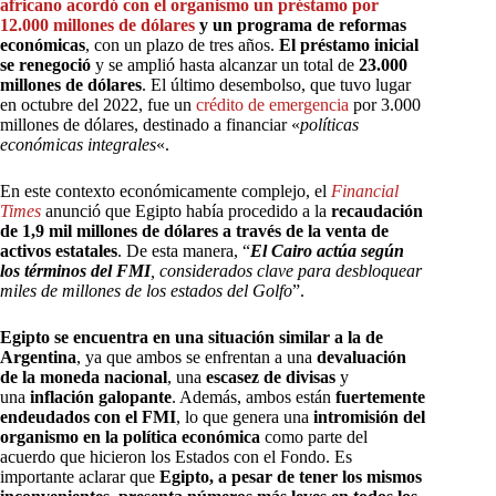
africano acordó con el organismo un préstamo por
12.000 millones de dólares
y un programa de reformas
económicas
, con un plazo de tres años.
El préstamo inicial
se renegoció
y se amplió hasta alcanzar un total de
23.000
millones de dólares
. El último desembolso, que tuvo lugar
en octubre del 2022, fue un
crédito de emergencia
por 3.000
millones de dólares, destinado a financiar «
políticas
económicas integrales
«.
En este contexto económicamente complejo, el
Financial
Times
anunció que Egipto había procedido a la
recaudación
de 1,9 mil millones de dólares a través de la venta de
activos estatales
. De esta manera, “
El Cairo actúa según
los términos del FMI
, considerados clave para desbloquear
miles de millones de los estados del Golfo
”.
Egipto se encuentra en una situación similar a la de
Argentina
, ya que ambos se enfrentan a una
devaluación
de la moneda nacional
, una
escasez de divisas
y
una
inflación galopante
. Además, ambos están
fuertemente
endeudados con el FMI
, lo que genera una
intromisión del
organismo en la política económica
como parte del
acuerdo que hicieron los Estados con el Fondo. Es
importante aclarar que
Egipto, a pesar de tener los mismos