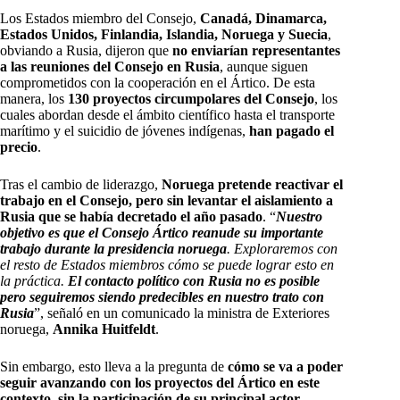
Los Estados miembro del Consejo,
Canadá, Dinamarca,
Estados Unidos, Finlandia, Islandia, Noruega y Suecia
,
obviando a Rusia,
dijeron que
no enviarían representantes
a las reuniones del Consejo en Rusia
, aunque siguen
comprometidos con la cooperación en el Ártico. De esta
manera, los
130 proyectos circumpolares del Consejo
, los
cuales abordan desde el ámbito científico hasta el transporte
marítimo y el suicidio de jóvenes indígenas,
han pagado el
precio
.
Tras el cambio de liderazgo,
Noruega pretende reactivar el
trabajo en el Consejo, pero sin levantar el aislamiento a
Rusia que se había decretado el año pasado
. “
Nuestro
objetivo es que el Consejo Ártico reanude su importante
trabajo durante la presidencia noruega
. Exploraremos con
el resto de Estados miembros cómo se puede lograr esto en
la práctica.
El contacto político con Rusia no es posible
pero seguiremos siendo predecibles en nuestro trato con
Rusia
”, señaló en un comunicado la ministra de Exteriores
noruega,
Annika Huitfeldt
.
Sin embargo, esto lleva a la pregunta de
cómo se va a poder
seguir avanzando con los proyectos del Ártico en este
contexto, sin la participación de su principal actor