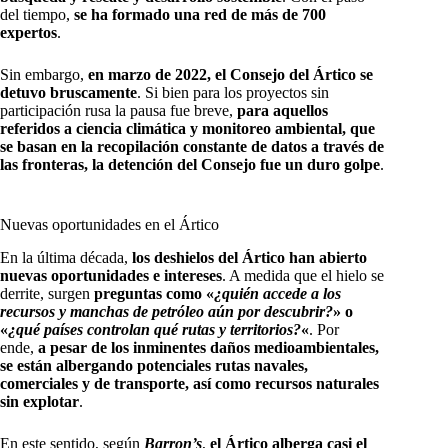
del tiempo,
se ha formado una red de más de 700
expertos
.
Sin embargo,
en marzo de 2022, el Consejo del Ártico se
detuvo bruscamente
. Si bien para los proyectos sin
participación rusa la pausa fue breve,
para aquellos
referidos a ciencia climática y monitoreo ambiental, que
se basan en la recopilación constante de datos a través de
las fronteras, la detención del Consejo fue un duro golpe
.
Nuevas oportunidades en el Ártico
En la última década,
los deshielos del Ártico han abierto
nuevas oportunidades e intereses
. A medida que el hielo se
derrite, surgen
preguntas como «
¿quién accede a los
recursos y manchas de petróleo aún por descubrir?
» o
«
¿qué países controlan qué rutas y territorios?
«
. Por
ende,
a pesar de los inminentes daños medioambientales,
se están albergando potenciales rutas navales,
comerciales y de transporte, así como recursos naturales
sin explotar
.
En este sentido, según
Barron’s
,
el Ártico alberga casi el