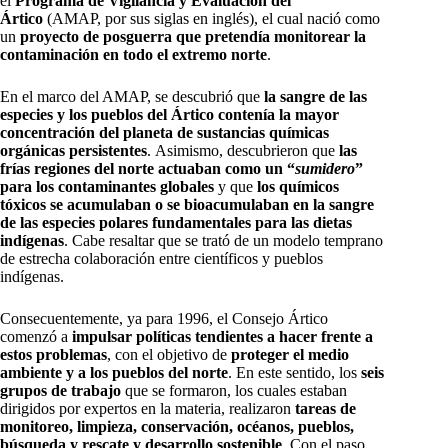
el
Programa de Vigilancia y Evaluación del
Ártico
(AMAP, por sus siglas en inglés), el cual nació como
un
proyecto de posguerra que pretendía monitorear la
contaminación en todo el extremo norte
.
En el marco del AMAP, se descubrió que
la sangre de las
especies y los pueblos del Ártico contenía la mayor
concentración del planeta de sustancias químicas
orgánicas persistentes
. Asimismo, descubrieron que
las
frías regiones del norte actuaban como un “
sumidero
”
para los contaminantes globales
y que
los químicos
tóxicos se acumulaban o se bioacumulaban en la sangre
de las especies polares fundamentales para las dietas
indígenas
. Cabe resaltar que se trató de un modelo temprano
de estrecha colaboración entre científicos y pueblos
indígenas.
Consecuentemente, ya para 1996, el Consejo Ártico
comenzó a
impulsar políticas tendientes a hacer frente a
estos problemas
, con el objetivo de
proteger el medio
ambiente y a los pueblos del norte
. En este sentido, los
seis
grupos de trabajo
que se formaron, los cuales estaban
dirigidos por expertos en la materia, realizaron
tareas de
monitoreo, limpieza, conservación, océanos, pueblos,
búsqueda y rescate y desarrollo sostenible
. Con el paso