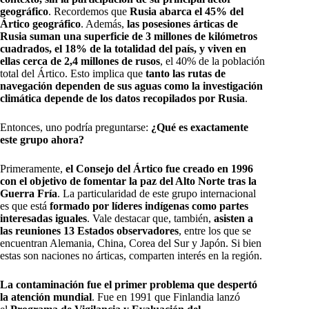
geográfico
. Recordemos que
Rusia abarca el 45% del
Ártico geográfico
. Además,
las posesiones árticas de
Rusia suman una superficie de 3 millones de kilómetros
cuadrados, el 18% de la totalidad del país, y viven en
ellas cerca de 2,4 millones de rusos
, el 40% de la población
total del Ártico. Esto implica que
tanto las rutas de
navegación dependen de sus aguas como la investigación
climática depende de los datos recopilados por Rusia
.
Entonces, uno podría preguntarse:
¿Qué es exactamente
este grupo ahora?
Primeramente,
el Consejo del Ártico fue creado en 1996
con el objetivo de fomentar la paz del Alto Norte tras la
Guerra Fría
. La particularidad de este grupo internacional
es que está
formado por líderes indígenas como partes
interesadas iguales
. Vale destacar que, también,
asisten a
las reuniones 13 Estados observadores
, entre los que se
encuentran Alemania, China, Corea del Sur y Japón. Si bien
estas son naciones no árticas, comparten interés en la región.
La contaminación fue el primer problema que despertó
la atención mundial
. Fue en 1991 que Finlandia lanzó