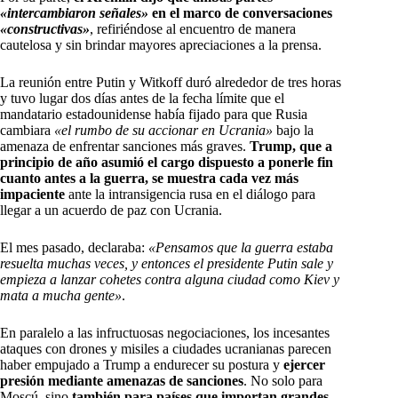
«intercambiaron señales»
en el marco de conversaciones
«constructivas»
, refiriéndose al encuentro de manera
cautelosa y sin brindar mayores apreciaciones a la prensa.
La reunión entre Putin y Witkoff duró alrededor de tres horas
y tuvo lugar dos días antes de la fecha límite que el
mandatario estadounidense había fijado para que Rusia
cambiara
«el rumbo de su accionar en Ucrania»
bajo la
amenaza de enfrentar sanciones más graves.
Trump, que a
principio de año asumió el cargo dispuesto a ponerle fin
cuanto antes a la guerra, se muestra cada vez más
impaciente
ante la intransigencia rusa en el diálogo para
llegar a un acuerdo de paz con Ucrania.
El mes pasado, declaraba:
«Pensamos que la guerra estaba
resuelta muchas veces, y entonces el presidente Putin sale y
empieza a lanzar cohetes contra alguna ciudad como Kiev y
mata a mucha gente»
.
En paralelo a las infructuosas negociaciones, los incesantes
ataques con drones y misiles a ciudades ucranianas parecen
haber empujado a Trump a endurecer su postura y
ejercer
presión mediante amenazas de sanciones
. No solo para
Moscú, sino
también para países que importan grandes