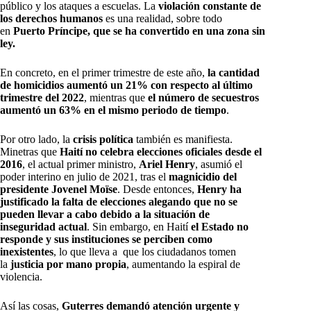
público y los ataques a escuelas. La
violación constante de
los derechos humanos
es una realidad, sobre todo
en
Puerto Príncipe, que se ha convertido en una zona sin
ley.
En concreto, en el primer trimestre de este año,
la cantidad
de homicidios aumentó un 21% con respecto al último
trimestre del 2022
, mientras que
el número de secuestros
aumentó un 63% en el mismo periodo de tiempo
.
Por otro lado, la
crisis política
también es manifiesta.
Minetras que
Haití no celebra elecciones oficiales desde el
2016
, el actual primer ministro,
Ariel Henry
, asumió el
poder interino en julio de 2021, tras el
magnicidio del
presidente Jovenel Moïse
. Desde entonces,
Henry ha
justificado la falta de elecciones alegando que no se
pueden llevar a cabo debido a la situación de
inseguridad actual
. Sin embargo, en Haití
el Estado no
responde y sus instituciones se perciben como
inexistentes
, lo que lleva a que los ciudadanos tomen
la
justicia por mano propia
, aumentando la espiral de
violencia.
Así las cosas,
Guterres demandó atención urgente y