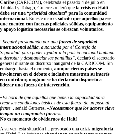
Caribe
(CARICOM), celebrada el pasado 4 de julio en
Trinidad y Tobago, Guterres reiteró que
la crisis en Haití
debe ser una “
prioridad absoluta
” para la comunidad
internacional
. En este marco,
solicitó que aquellos países
que cuenten con fuerzas policiales sólidas, equipamiento
y apoyo logístico necesarios se ofrezcan voluntarios
.
“Seguiré presionando por una
fuerza de seguridad
internacional sólida
, autorizada por el Consejo de
Seguridad, para poder ayudar a la policía nacional haitiana
a derrotar y desmantelar las pandillas”
, declaró el secretario
general durante su discurso inaugural de la CARICOM. Sin
embargo, hasta el momento,
aunque ciertos países se
involucran en el debate e inclusive muestran su interés
en contribuir, ninguno se ha declarado dispuesto a
liderar una fuerza de intervención
.
«
Es hora de que aquellos que tienen la capacidad para
crear las condiciones básicas de esta fuerza de un paso al
frente
«, señaló Guterres. «
Necesitamos que los actores clave
tengan un compromiso fuerte
«.
No es momento de olvidarnos de Haití
A su vez, esta situación ha provocado una
crisis migratoria