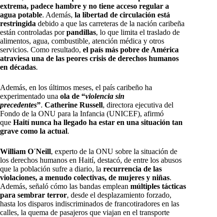
extrema, padece hambre y no tiene acceso regular a
agua potable
. Además,
la libertad de circulación está
restringida
debido a que las carreteras de la nación caribeña
están controladas por
pandillas
, lo que limita el traslado de
alimentos, agua, combustible, atención médica y otros
servicios. Como resultado,
el país más pobre de América
atraviesa una de las peores crisis de derechos humanos
en décadas
.
Además, en los últimos meses, el país caribeño ha
experimentado una
ola de “
violencia sin
precedentes
”
.
Catherine Russell
, directora ejecutiva del
Fondo de la ONU para la Infancia (UNICEF), afirmó
que
Haití nunca ha llegado ha estar en una situación tan
grave como la actual
.
William O´Neill
, experto de la ONU sobre la situación de
los derechos humanos en Haití, destacó, de entre los abusos
que la población sufre a diario, la
recurrencia de las
violaciones, a menudo colectivas, de mujeres y niñas
.
Además, señaló cómo las bandas emplean
múltiples tácticas
para sembrar terror
, desde el desplazamiento forzado,
hasta los disparos indiscriminados de francotiradores en las
calles, la quema de pasajeros que viajan en el transporte