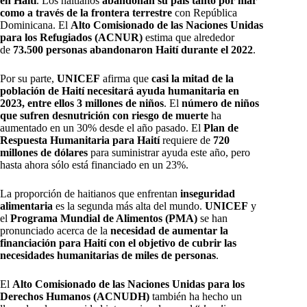
en Haití
. Los haitianos
abandonan su país tanto por mar
como a través de la frontera terrestre
con República
Dominicana. El
Alto Comisionado de las Naciones Unidas
para los Refugiados (ACNUR)
estima que alrededor
de
73.500 personas abandonaron Haití durante el 2022
.
Por su parte,
UNICEF
afirma que
casi la mitad de la
población de Haití necesitará ayuda humanitaria en
2023, entre ellos 3 millones de niños
. El
número de niños
que sufren desnutrición
con riesgo de muerte
ha
aumentado en un 30% desde el año pasado. El
Plan de
Respuesta Humanitaria para Haití
requiere de
720
millones de dólares
para suministrar ayuda este año, pero
hasta ahora sólo está financiado en un 23%.
La proporción de haitianos que enfrentan
inseguridad
alimentaria
es la segunda más alta del mundo.
UNICEF
y
el
Programa Mundial de Alimentos (PMA)
se han
pronunciado acerca de la
necesidad de aumentar la
financiación para Haití con el objetivo de cubrir las
necesidades humanitarias de miles de personas
.
El
Alto Comisionado de las Naciones Unidas para los
Derechos Humanos (ACNUDH)
también ha hecho un