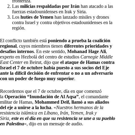
fronteriza.
Las
milicias respaldadas por Irán
han atacado a las
fuerzas estadounidenses en Irak y Siria.
Los
hutíes de Yemen
han lanzado misiles y drones
contra Israel y contra objetivos estadounidenses en la
región.
El conflicto también está
poniendo a prueba la coalición
regional
, cuyos miembros tienen
diferentes prioridades y
desafíos internos
. En este sentido,
Mohanad Hage Ali
,
experto en Hezbolá del centro de estudios
Carnegie Middle
East Center
en Beirut, dijo que
el ataque de Hamas contra
Israel el 7 de octubre había puesto a sus socios del Eje
ante la difícil decisión de enfrentar o no a un adversario
con un poder de fuego muy superior
.
Recordemos que el 7 de octubre, día en que comenzó
la
Operación “Inundación de Al Aqsa”
, el comandante
militar de Hamas,
Mohammed Deif, llamó a sus aliados
del eje a unirse a la lucha
. «
Nuestros hermanos de la
resistencia islámica en Líbano, Irán, Yemen, Irak y
Siria,
este es el día en que su resistencia se une a su pueblo
en Palestina
«, dijo en un mensaje de audio.