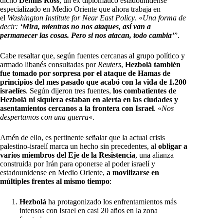
dicho
Dennis Ross
, un ex diplomático estadounidense
especializado en Medio Oriente que ahora trabaja en
el
Washington Institute for Near East Policy
. «
Una forma de
decir:
‘Mira, mientras no nos ataques, así van a
permanecer las cosas. Pero si nos atacan, todo cambia’
”.
Cabe resaltar que, según fuentes cercanas al grupo político y
armado libanés consultadas por
Reuters
,
Hezbolá también
fue tomado por sorpresa por el ataque de Hamas de
principios del mes pasado que acabó con la vida de 1.200
israelíes
. Según dijeron tres fuentes,
los combatientes de
Hezbolá ni siquiera estaban en alerta en las ciudades y
asentamientos cercanos a la frontera con Israel
. «
Nos
despertamos con una guerra
«.
Amén de ello, es pertinente señalar que la actual crisis
palestino-israelí marca un hecho sin precedentes, al
obligar a
varios miembros del Eje de la Resistencia
, una alianza
construida por Irán para oponerse al poder israelí y
estadounidense en Medio Oriente,
a movilizarse en
múltiples frentes al mismo tiempo
:
Hezbolá
ha protagonizado los enfrentamientos más
intensos con Israel en casi 20 años en la zona