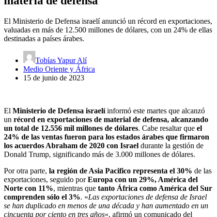
materia de defensa
El Ministerio de Defensa israelí anunció un récord en exportaciones,
valuadas en más de 12.500 millones de dólares, con un 24% de ellas
destinadas a países árabes.
Tobías Yapur Alí
Medio Oriente y África
15 de junio de 2023
El
Ministerio de Defensa israelí
informó este martes que alcanzó
un
récord en exportaciones de material de defensa, alcanzando
un total de 12.556 mil millones de dólares
. Cabe resaltar que
el
24% de las ventas fueron para los estados árabes que firmaron
los acuerdos Abraham de 2020 con Israel
durante la gestión de
Donald Trump, significando más de 3.000 millones de dólares.
Por otra parte,
la región de Asia Pacifico representa el 30%
de las
exportaciones, seguido por
Europa con un 29%, América del
Norte con 11%
, mientras que
tanto África como América del Sur
comprenden sólo el 3%
. «
Las exportaciones de defensa de Israel
se han duplicado en menos de una década y han aumentado en un
cincuenta por ciento en tres años
«, afirmó un comunicado del