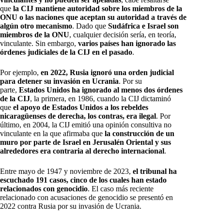
que
la CIJ mantiene autoridad sobre los miembros de la
ONU o las naciones que aceptan su autoridad a través de
algún otro mecanismo
. Dado que
Sudáfrica e Israel son
miembros de la ONU
, cualquier decisión sería, en teoría,
vinculante. Sin embargo,
varios países han ignorado las
órdenes judiciales de la CIJ en el pasado
.
Por ejemplo,
en 2022, Rusia ignoró una orden judicial
para detener su invasión en Ucrania
. Por su
parte,
Estados Unidos ha ignorado al menos dos órdenes
de la CIJ
, la primera, en 1986, cuando la CIJ dictaminó
que
el apoyo de Estados Unidos a los rebeldes
nicaragüenses de derecha, los contras, era ilegal
. Por
último, en 2004, la CIJ emitió una opinión consultiva no
vinculante en la que afirmaba que
la construcción de un
muro por parte de Israel en Jerusalén Oriental y sus
alrededores era contraria al derecho internacional
.
Entre mayo de 1947 y noviembre de 2023,
el tribunal ha
escuchado 191 casos, cinco de los cuales han estado
relacionados con genocidio
. El caso más reciente
relacionado con acusaciones de genocidio se presentó en
2022 contra Rusia por su invasión de Ucrania.