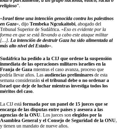
total o parcialmente, a un grupo nacional, étnico, racial o
religioso
”.
«
Israel tiene una intención genocida contra los palestinos
en Gaza
«, dijo
Tembeka Ngcukaitobi
, abogado del
Tribunal Superior de Sudáfrica. «
Eso es evidente por la
forma en que se está llevando a cabo este ataque militar
[…].
La intención de destruir Gaza ha sido alimentada al
más alto nivel del Estado
«.
Sudáfrica ha pedido a la CIJ que ordene la suspensión
inmediata de las operaciones militares israelíes en la
Franja de Gaza
mientras el caso avanza, proceso que
podría llevar años. Las
audiencias preliminares
de esta
semana considerarán
si el tribunal debe o no ordenar a
Israel que deje de luchar mientras investiga todos los
méritos del caso
.
La CIJ está
formada por un panel de 15 jueces que se
encarga de las disputas entre países y asesora a las
agencias de la ONU
. Los jueces son
elegidos por la
Asamblea General y el Consejo de Seguridad de la ONU
,
y tienen un mandato de nueve años.