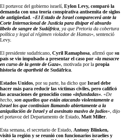
El portavoz del gobierno israelí,
Eylon Levy, comparó la
demanda con una teoría conspirativa antisemita de siglos
de antigüedad
. «
El Estado de Israel comparecerá ante la
Corte Internacional de Justicia para disipar el absurdo
libelo de sangre de Sudáfrica
, ya que Pretoria da cobertura
política y legal al régimen violador de Hamas
«, sentenció
Levy.
El presidente sudafricano,
Cyril Ramaphosa
, afirmó que
su
país se vio impulsado a presentar el caso por «
la masacre
en curso de la gente de Gaza
«
, motivada por la
propia
historia de
apartheid
de Sudáfrica
.
Estados Unidos
, por su parte, ha dicho que
Israel debe
hacer más para reducir las víctimas civiles, pero calificó
las acusaciones de genocidio como «
infundadas
«
. «
De
hecho,
son aquellos que están atacando violentamente a
Israel los que continúan llamando abiertamente a la
aniquilación de Israel y al asesinato masivo de judíos
«, dijo
el portavoz del Departamento de Estado,
Matt Miller
.
Esta semana, el secretario de Estado,
Antony Blinken,
visitó la región y se reunió con funcionarios israelíes y