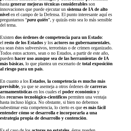
hasta
generar mejoras técnicas considerables
son
innovaciones que puede ejecutar un
sistema de IA de alto
nivel
en el campo de la Defensa. El punto interesante aquí es
preguntarnos “
para quién
”, y quizás esto sea lo más sensible
del tema.
Existen
dos órdenes de competencia para un Estado
:
el
resto de los Estados
y los
actores no gubernamentales
,
ya sean éstos subversivos, terroristas o de crimen organizado.
Todos estos actores, sean o no Estados, a partir de este año,
pueden
hacer uso aunque sea de las herramientas de IA
más básicas
, lo que plantea un escenario de
total exposición
al riesgo
para un país
.
En cuanto a los
Estados
,
la competencia es mucho más
previsible
, ya que se asemeja a otros órdenes de
carreras
armamentísticas
en los cuales el
poder económico
y
los
recursos tecnológico-científicos
permiten una ventaja
hasta incluso lógica. No obstante, si bien no debemos
subestimar esta competencia, lo cierto es que
es más fácil
entender cómo se desarrolla e incorporarla a una
estrategia propia de desarrollo y contención
.
Es el caso de los
actores no estatales
, éstos pueden