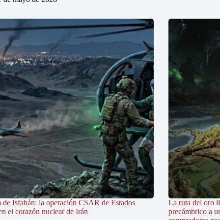
 de Isfahán: la operación CSAR de Estados
La ruta del oro i
n el corazón nuclear de Irán
precámbrico a u