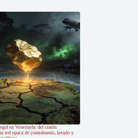
legal en Venezuela: del cratón
na red opaca de contrabando, lavado y