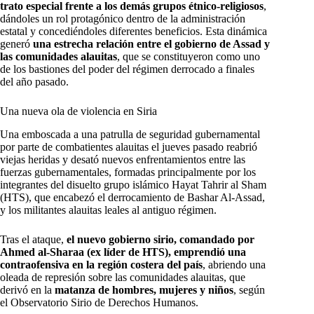
trato especial frente a los demás grupos étnico-religiosos
,
dándoles un rol protagónico dentro de la administración
estatal y concediéndoles diferentes beneficios. Esta dinámica
generó
una estrecha relación entre el gobierno de Assad y
las comunidades alauitas
, que se constituyeron como uno
de los bastiones del poder del régimen derrocado a finales
del año pasado.
Una nueva ola de violencia en Siria
Una emboscada a una patrulla de seguridad gubernamental
por parte de combatientes alauitas el jueves pasado reabrió
viejas heridas y desató nuevos enfrentamientos entre las
fuerzas gubernamentales, formadas principalmente por los
integrantes del disuelto grupo islámico Hayat Tahrir al Sham
(HTS), que encabezó el derrocamiento de Bashar Al-Assad,
y los militantes alauitas leales al antiguo régimen.
Tras el ataque,
el nuevo gobierno sirio, comandado por
Ahmed al-Sharaa (ex líder de HTS), emprendió una
contraofensiva en la región costera del país
, abriendo una
oleada de represión sobre las comunidades alauitas, que
derivó en la
matanza de hombres, mujeres y niños
, según
el Observatorio Sirio de Derechos Humanos.