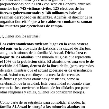
proporcionadas por la ONG con sede en Londres, entre los
muertos
hay 745 víctimas civiles, 125 efectivos de las
fuerzas gubernamentales y 148 militantes leales al
régimen derrocado
en diciembre. Además, el director de la
organización señaló que
a los caídos en combate se suman
los muertos por ejecuciones de campo.
¿Quienes son los alauitas?
Los enfrentamientos tuvieron lugar en la zona costera
del país
, en la provincia de
Latakia
y la ciudad de
Tartus
,
antiguos bastiones de la familia Al-Assad.
Dicha área es
hogar de los alauita
s, una minoría religiosa que representa
el 10% de la población siria
.
El alauismo es una suerte de
escisión del Islam, dentro de la línea chiíta
(pero separados
de esta), mientras que
el actual gobierno es de orientación
suní
. Asimismo, constituye una mezcla de creencias
islámicas y prácticas otomanas y cristianas, como la
celebración de la navidad. Esta versatilidad en cuanto a sus
creencias los convierte en blanco de hostilidades por parte
otras religiones y etnias, quienes los consideran herejes.
Como parte de su estrategia para consolidar el poder,
la
familia Al-Assad le otorgó a las minorías alauitas un