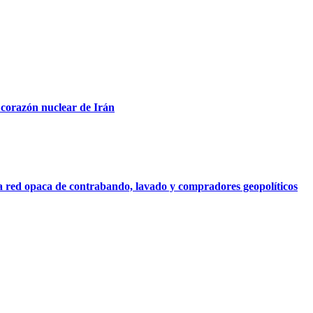
 corazón nuclear de Irán
na red opaca de contrabando, lavado y compradores geopolíticos