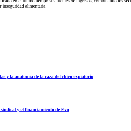
sificado en el último tiempo sus fuentes de ingresos, combinando los se
r inseguridad alimentaria.
as y la anatomía de la caza del chivo expiatorio
 sindical y el financiamiento de Evo