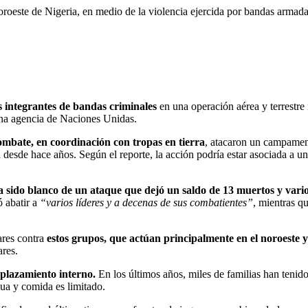
 noroeste de Nigeria, en medio de la violencia ejercida por bandas armad
 integrantes de bandas criminales
en una operación aérea y terrestre
una agencia de Naciones Unidas.
ombate, en coordinación con tropas en tierra
, atacaron un campamen
desde hace años. Según el reporte, la acción podría estar asociada a u
 sido blanco de un ataque que dejó un saldo de 13 muertos y varios
 abatir a
“varios líderes y a decenas de sus combatientes”
, mientras qu
ares contra
estos grupos, que actúan principalmente en el noroeste y
ares.
splazamiento interno.
En los últimos años, miles de familias han teni
a y comida es limitado.