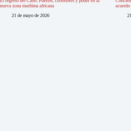
El regreso del Cabo: Puertos, corredores y poder en la
Concienc
nueva zona marítima africana
acuerdo 
21 de mayo de 2026
2