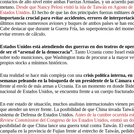
contactos de alto nivel entre ambas Fuerzas Armadas, y un acuerdo para 
metano.
Desde que Nancy Pelosi visitó la isla de Taiwán en Agosto de 
Estados Unidos
. El hecho de que las dos principales fuerzas militare
importancia crucial para evitar accidentes, errores de interpretac
últimos meses numerosos aviones y buques de ambos países se han encon
Cabe destacar que durante la Guerra Fría, las superpotencias del mome
evitar errores de cálculo.
Estados Unidos está atendiendo dos guerras en dos teatros de oper
de ser el “arsenal de la democracia”
. Tanto Ucrania como Israel est
sobre todo municiones, que Washington trata de procurar a la mayor vel
propios stocks a mínimos históricos.
Esta realidad se hace más compleja con una
crisis política interna, 
semanas peleando en la búsqueda de un presidente de la Cámara 
frente al envío de más armas a Ucrania. En un momento en donde Bide
nacional de Estados Unidos, se encuentra frente a un cuerpo fracturado 
En este estado de situación, muchos analistas internacionales vienen p
que atender un tercer frente. La posibilidad de que China invada Tai
sistema de Defensa de Estados Unidos.
Antes de la cumbre ocurrida es
Review Commission
del Congreso de los Estados Unidos, emitió un d
posibilidad de que China lance una guerra total contra Taiwán. El estud
campaña en la provincia de Fujian frente al estrecho de Taiwán, pedido