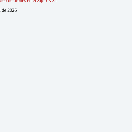
pleo de drones en el Siglo XXI
l de 2026