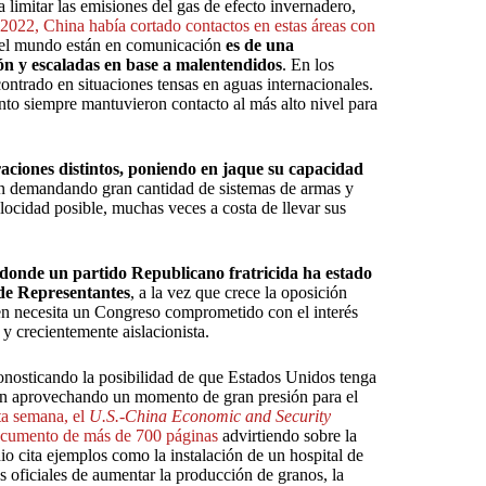
limitar las emisiones del gas de efecto invernadero,
2022, China había cortado contactos en estas áreas con
s del mundo están en comunicación
es de una
ión y escaladas en base a malentendidos
. En los
trado en situaciones tensas en aguas internacionales.
nto siempre mantuvieron contacto al más alto nivel para
aciones distintos, poniendo en jaque su capacidad
án demandando gran cantidad de sistemas de armas y
ocidad posible, muchas veces a costa de llevar sus
en donde un partido Republicano fratricida ha estado
de Representantes
, a la vez que crece la oposición
n necesita un Congreso comprometido con el interés
y crecientemente aislacionista.
ronosticando la posibilidad de que Estados Unidos tenga
wán aprovechando un momento de gran presión para el
ta semana, el
U.S.-China Economic and Security
ocumento de más de 700 páginas
advirtiendo sobre la
io cita ejemplos como la instalación de un hospital de
s oficiales de aumentar la producción de granos, la