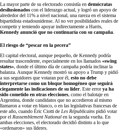
La mayor parte de su electorado consistía en
demócratas
desilusionados
con el liderazgo actual, y logró un apoyo de
alrededor del 11% a nivel nacional, una rareza en el sistema
bipartidista estadounidense. Al no ver posibilidades reales de
competir y temiendo apoyar indirectamente a Harris,
Kennedy anunció que no continuaría con su campaña
.
El riesgo de “pescar en la pecera”
El capital electoral, aunque pequeño, de Kennedy podría
resultar trascendente, especialmente en los llamados
«swing
states»
, donde el último día de campaña podría inclinar la
balanza. Aunque Kennedy mostró su apoyo a Trump y pidió
a sus seguidores que votaran por él,
esto no debe
interpretarse como un bloque homogéneo que seguirá
ciegamente las indicaciones de su líder
. Este error
ya ha
sido cometido en otras elecciones
, como el balotaje en
Argentina, donde candidatos que no accedieron al mismo
llamaron a votar en blanco, o en las legislativas francesas de
este año, cuando Éric Ciotti de
Les Républicains
pidió votar
por el
Rassemblement National
en la segunda vuelta. En
ambas elecciones, el electorado decidió distinto a lo que
«ordenaron» sus líderes.