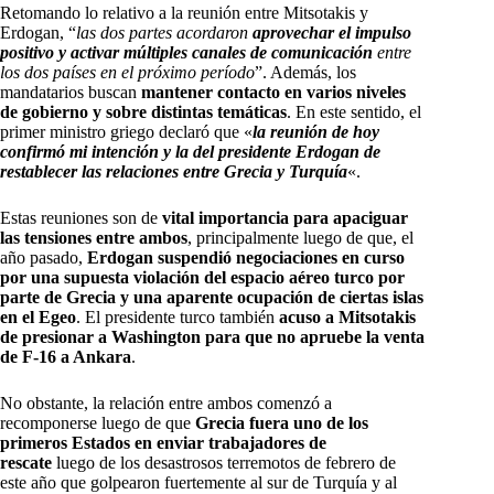
Retomando lo relativo a la reunión entre Mitsotakis y
Erdogan, “
las dos partes acordaron
aprovechar el impulso
positivo y activar múltiples canales de comunicación
entre
los dos países en el próximo período
”. Además, los
mandatarios buscan
mantener contacto en varios niveles
de gobierno y sobre distintas temáticas
. En este sentido, el
primer ministro griego declaró que «
la reunión de hoy
confirmó mi intención y la del presidente Erdogan de
restablecer las relaciones ent
re Grecia y Turquía
«.
Estas reuniones son de
vital importancia para apaciguar
las tensiones entre ambos
, principalmente luego de que, el
año pasado,
Erdogan suspendió negociaciones en curso
por una
supuesta violación del espacio aéreo turco por
parte de Grecia y una aparente
ocupación de ciertas islas
en el Egeo
. El presidente turco también
acuso a Mitsotakis
de presionar a Washington para que no apruebe la venta
de F-16 a Ankara
.
No obstante, la relación entre ambos comenzó a
recomponerse luego de que
Grecia fuera uno de los
primeros Estados en enviar trabajadores de
rescate
luego de los desastrosos terremotos de febrero de
este año que golpearon fuertemente al sur de Turquía y al