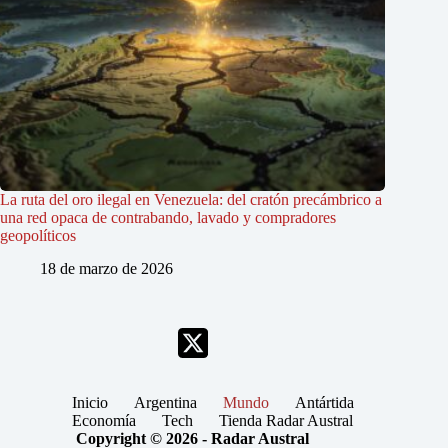
La ruta del oro ilegal en Venezuela: del cratón precámbrico a
una red opaca de contrabando, lavado y compradores
geopolíticos
18 de marzo de 2026
Inicio
Argentina
Mundo
Antártida
Economía
Tech
Tienda Radar Austral
Copyright © 2026 - Radar Austral