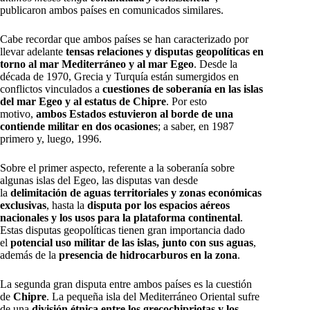
publicaron ambos países en comunicados similares.
Cabe recordar que ambos países se han caracterizado por
llevar adelante
tensas relaciones y disputas geopolíticas
en
torno al mar Mediterráneo y al mar Egeo
. Desde la
década de 1970, Grecia y Turquía están sumergidos en
conflictos vinculados a
cuestiones de soberanía en las islas
del mar Egeo y al estatus de Chipre
. Por esto
motivo,
ambos Estados estuvieron al borde de una
contiende militar en dos ocasiones
; a saber, en 1987
primero y, luego, 1996.
Sobre el primer aspecto, referente a la soberanía sobre
algunas islas del Egeo, las disputas van desde
la
delimitación de aguas territoriales y zonas económicas
exclusivas
, hasta la
disputa por los espacios aéreos
nacionales y los
usos para la plataforma continental
.
Estas disputas geopolíticas tienen gran importancia dado
el
potencial uso militar de las islas, junto con sus aguas
,
además de la
presencia de hidrocarburos en la zona
.
La segunda gran disputa entre ambos países es la cuestión
de
Chipre
. La pequeña isla del Mediterráneo Oriental sufre
de una
división étnica entre los grecochipriotas y los