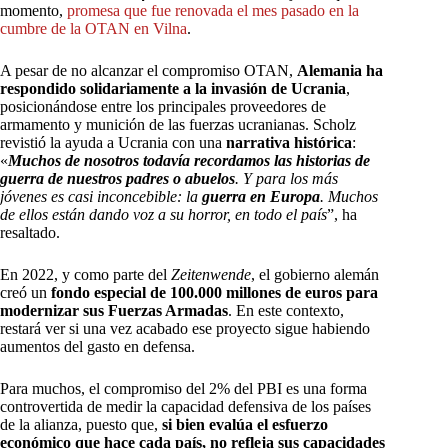
momento,
promesa que fue renovada el mes pasado en la
cumbre de la OTAN en Vilna
.
A pesar de no alcanzar el compromiso OTAN,
Alemania ha
respondido solidariamente a la invasión de Ucrania
,
posicionándose entre los principales proveedores de
armamento y munición de las fuerzas ucranianas. Scholz
revistió la ayuda a Ucrania con una
narrativa histórica
:
«
Muchos de nosotros todavía recordamos las historias de
guerra de nuestros padres o abuelos
. Y para los más
jóvenes es casi inconcebible: la
guerra en Europa
. Muchos
de ellos están dando voz a su horror, en todo el país
”, ha
resaltado.
En 2022, y como parte del
Zeitenwende
,
el gobierno alemán
creó un
fondo especial de 100.000 millones de euros para
modernizar sus Fuerzas Armadas
. En este contexto,
restará ver si una vez acabado ese proyecto sigue habiendo
aumentos del gasto en defensa.
Para muchos, el compromiso del 2% del PBI es una forma
controvertida de medir la capacidad defensiva de los países
de la alianza, puesto que,
si bien evalúa el esfuerzo
económico que hace cada país, no refleja sus capacidades