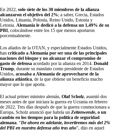
En 2022,
solo siete de los 30 miembros de la alianza
alcanzaron el objetivo del 2%
; a saber, Grecia, Estados
Unidos, Lituania, Polonia, Reino Unido, Estonia y
Letonia.
Alemania le dedicó a la defensa un 1,49% de su
PBI
, colocándose entre los 15 que menos aportaron
porcentualmente.
Los aliados de la OTAN, y especialmente Estados Unidos,
han
criticado a Alemania por ser una de las principales
naciones del bloque y no alcanzar el compromiso de
gasto de defensa
acordado por la alianza en 2014.
Donald
Trump
, durante su mandato como presidente de Estados
Unidos,
acusaba a Alemania de aprovecharse de la
alianza atlántica
, de la que obtiene un beneficio mucho
mayor que lo que aporta.
El actual primer ministro alemán,
Olaf Scholz
, asumió dos
meses antes de que iniciara la guerra en Ucrania en febrero
de 2022. Tres días después de que la guerra conmocionara a
Europa, Scholz anunció que habría un
Zeitenwende
, o un
cambio en los tiempos para la política de seguridad
alemana
. “
De ahora en adelante, invertiremos más del 2%
del PBI en nuestra defensa año tras año
”, dijo en aquel