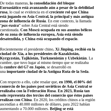
De todas maneras,
la consolidación del bloque
Euroasiático está avanzando aún a pesar de la debilidad
rusa
, lo cual se evidencia en el
creciente rol que China
está jugando en Asia Central, la principal y más antigua
zona de influencia de Rusia
. En este contexto, la llamada
“
pax-rusica
” sobre Asia Central está siendo
cuestionada.
Con Moscú ocupada en sus asuntos bélicos
de su zona de influencia europea, Asia está siendo
desatendida, y China está ocupando el espacio
.
Recientemente el presidente chino,
Xi Jinping, recibió en la
ciudad de Xia, a los presidentes de Kazakhstán,
Kyrgyzstán, Tajikistán, Turkmenistán y Uzbekistán
. La
cumbre, que tuvo lugar al mismo tiempo que se realizaba
la
cumbre del G7 en Japón
, se desarrolló en
una
importante ciudad de la Antigua Ruta de la Seda
.
Con respecto a ello, cabe resalar que,
en 1990, el 80% del
comercio de los países post soviéticos de Asia Central se
realizaba con la Federación Rusa
.
En 2023, Rusia tan
solo representa dos tercios del comercio que éstos países
realizan con China
. En 2020, los créditos chinos a la región
ascendían a 40.000 millones de dólares, para 2022 habían
aumentando a 70.000 millones.
Beijing se está