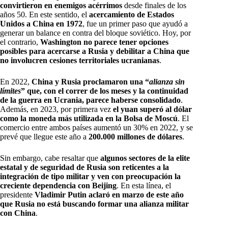
convirtieron en enemigos acérrimos
desde finales de los
años 50. En este sentido, el
acercamiento de Estados
Unidos a China en 1972
, fue un primer paso que ayudó a
generar un balance en contra del bloque soviético. Hoy, por
el contrario,
Washington no parece tener opciones
posibles para acercarse a Rusia y debilitar a China que
no involucren cesiones territoriales ucranianas
.
En 2022,
China y Rusia proclamaron una “
alianza sin
límites
” que, con el correr de los meses y la continuidad
de la guerra en Ucrania, parece haberse consolidado
.
Además, en 2023, por primera vez
el yuan superó al dólar
como la moneda más utilizada en la Bolsa de Moscú
. El
comercio entre ambos países aumentó un 30% en 2022, y se
prevé que llegue este año a
200.000 millones de dólares
.
Sin embargo, cabe resaltar que
algunos sectores de la elite
estatal y de seguridad de Rusia son reticentes a la
integración de tipo militar y ven con preocupación la
creciente dependencia con Beijing
. En esta línea, el
presidente
Vladimir Putin aclaró en marzo de este año
que Rusia no está buscando formar una alianza militar
con China
.