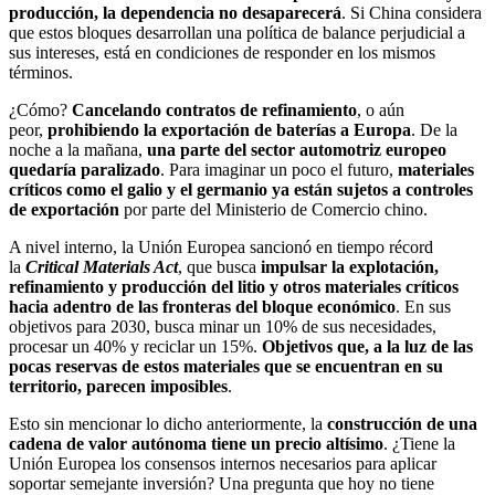
producción, la dependencia no desaparecerá
. Si China considera
que estos bloques desarrollan una política de balance perjudicial a
sus intereses, está en condiciones de responder en los mismos
términos.
¿Cómo?
Cancelando contratos de refinamiento
, o aún
peor,
prohibiendo la exportación de baterías a Europa
. De la
noche a la mañana,
una parte del sector automotriz europeo
quedaría paralizado
. Para imaginar un poco el futuro,
materiales
críticos como el galio y el germanio ya están sujetos a controles
de exportación
por parte del Ministerio de Comercio chino.
A nivel interno, la Unión Europea sancionó en tiempo récord
la
Critical Materials Act
, que busca
impulsar la explotación,
refinamiento y producción del litio y otros materiales críticos
hacia adentro de las fronteras del bloque económico
. En sus
objetivos para 2030, busca minar un 10% de sus necesidades,
procesar un 40% y reciclar un 15%.
Objetivos que, a la luz de las
pocas reservas de estos materiales que se encuentran en su
territorio, parecen imposibles
.
Esto sin mencionar lo dicho anteriormente, la
construcción de una
cadena de valor autónoma tiene un precio altísimo
. ¿Tiene la
Unión Europea los consensos internos necesarios para aplicar
soportar semejante inversión? Una pregunta que hoy no tiene