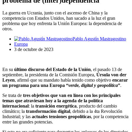
problema de (inter)dependencia
La guerra en Ucrania, junto con el ascenso de China y la
competencia con Estados Unidos, han sacado a la luz el gran
problema que hoy enfrenta la Unión Europea: la dependencia de
otros.
Pablo Agustín Mastragostino
Europa
3 de octubre de 2023
En su
último discurso del Estado de la Unión
, el pasado 13 de
septiembre, la presidenta de la Comisión Europea,
Úrsula von der
Leyen
, afirmó que su mandato había tenido como objetivo
encarar
un programa para una Europa “
verde, digital y geopolítica
”
.
Se trata de
tres objetivos que van en línea con los principales
temas que atraviesan hoy a la agenda de la política
internacional
: la
transición energética
, producto del cambio
climático; la
transformación digital
, debido a la 4ta Revolución
Industrial; y las
actuales tensiones geopolíticas
, por la competencia
entre las grandes potencias.
Si esto no era suficiente para despertar los aplausos de los diputados