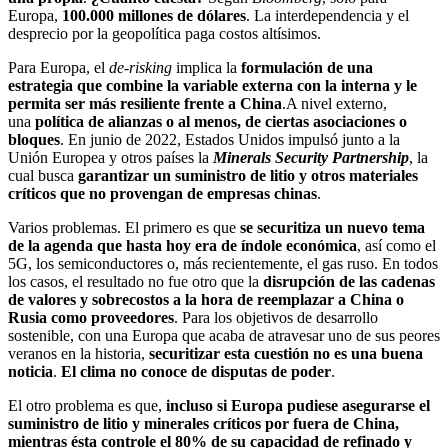
Europa,
100.000 millones de dólares
. La interdependencia y el
desprecio por la geopolítica paga costos altísimos.
Para Europa, el
de-risking
implica la
formulación de una
estrategia que combine la variable externa con la interna y le
permita ser más resiliente frente a China
.A nivel externo,
una
política de alianzas o al menos, de ciertas asociaciones o
bloques
. En junio de 2022, Estados Unidos impulsó junto a la
Unión Europea y otros países la
Minerals Security Partnership
, la
cual busca
garantizar un suministro de litio y otros materiales
críticos que no provengan de empresas chinas
.
Varios problemas. El primero es que
se secu
ritiza un nuevo tema
de la agenda que hasta hoy era de índole económica
, así como el
5G, los semiconductores o, más recientemente, el gas ruso. En todos
los casos, el resultado no fue otro que la
disrupción de las cadenas
de valores y sobrecostos a la hora de reemplazar a China o
Rusia como proveedores
. Para los objetivos de desarrollo
sostenible, con una Europa que acaba de atravesar uno de sus peores
veranos en la historia,
securitizar esta cuestión no es una buena
noticia
.
El clima no conoce de disputas de poder
.
El otro problema es que,
incluso si Europa pudiese asegurarse el
suministro de litio y minerales críticos por fuera de China,
mientras ésta controle el 80% de su capacidad de refinado y