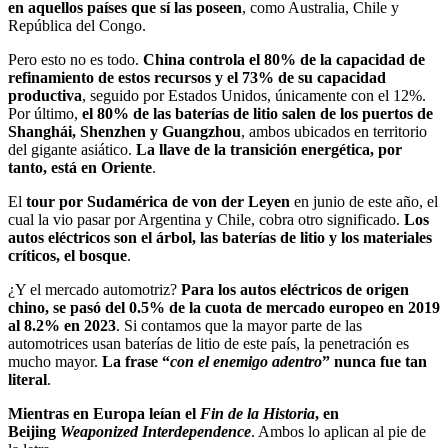
en aquellos países que sí las poseen
, como Australia, Chile y
República del Congo.
Pero esto no es todo.
China controla el 80% de la capacidad de
refinamiento de estos recursos y el 73% de su capacidad
productiva
, seguido por Estados Unidos, únicamente con el 12%.
Por último,
el 80% de las baterías de litio salen de los puertos de
Shanghái, Shenzhen y Guangzhou
, ambos ubicados en territorio
del gigante asiático.
La llave de la transición energética, por
tanto, está en Oriente
.
El
tour por Sudamérica de von der Leyen
en junio de este año, el
cual la vio pasar por Argentina y Chile, cobra otro significado.
Los
autos eléctricos son el árbol, las baterías de litio y los materiales
críticos, el bosque
.
¿Y el mercado automotriz?
Para los autos eléctricos de origen
chino, se pasó del 0.5% de la cuota de mercado europeo en 2019
al 8.2% en 2023
. Si contamos que la mayor parte de las
automotrices usan baterías de litio de este país, la penetración es
mucho mayor.
La frase “
con el enemigo adentro
” nunca fue tan
literal
.
Mientras en Europa leían el
Fin de la Historia
, en
Beijing
Weaponized Interdependence
. Ambos lo aplican al pie de