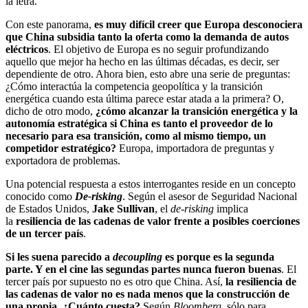
la letra.
Con este panorama,
es muy difícil creer que Europa desconociera
que China subsidia tanto la oferta como la demanda de autos
eléctricos
. El objetivo de Europa es no seguir profundizando
aquello que mejor ha hecho en las últimas décadas, es decir, ser
dependiente de otro. Ahora bien, esto abre una serie de preguntas:
¿Cómo interactúa la competencia geopolítica y la transición
energética cuando esta última parece estar atada a la primera? O,
dicho de otro modo,
¿cómo alcanzar la transición energética y la
autonomía estratégica si China es tanto el proveedor de lo
necesario para esa transición, como al mismo tiempo, un
competidor estratégico?
Europa, importadora de preguntas y
exportadora de problemas.
Una potencial respuesta a estos interrogantes reside en un concepto
conocido como
De-risking
. Según el asesor de Seguridad Nacional
de Estados Unidos,
Jake Sullivan
, el
de-risking
implica
la
resiliencia de las cadenas de valor frente a posibles coerciones
de un tercer país
.
Si les suena parecido a
decoupling
es porque es la segunda
parte. Y en el cine las segundas partes nunca fueron buenas
. El
tercer país por supuesto no es otro que China. Así,
la resiliencia de
las cadenas de valor no es nada menos que la construcción de
una propia
.
¿Cuánto cuesta?
Según
Bloomberg
, sólo para