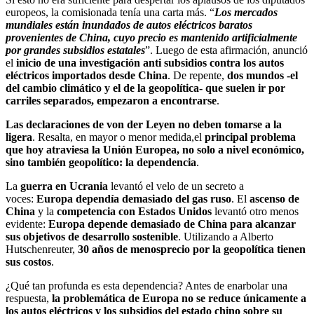
europeos, la comisionada tenía una carta más. “
Los mercados
mundiales están inundados de autos eléctricos baratos
provenientes de China, cuyo precio es mantenido artificialmente
por grandes subsidios estatales
”. Luego de esta afirmación, anunció
el
inicio de una investigación anti subsidios contra los autos
eléctricos importados desde China
. De repente,
dos mundos -el
del cambio climático y el de la geopolítica- que suelen ir por
carriles separados, empezaron a encontrarse
.
Las declaraciones de von der Leyen no deben tomarse a la
ligera
. Resalta, en mayor o menor medida,el
principal problema
que hoy atraviesa la Unión Europea, no solo a nivel económico,
sino también geopolítico: la dependencia
.
La
guerra en Ucrania
levantó el velo de un secreto a
voces:
Europa dependía demasiado del gas ruso
. El
ascenso de
China
y la
competencia con Estados Unidos
levantó otro menos
evidente:
Europa depende demasiado de China para alcanzar
sus objetivos de desarrollo sostenible
. Utilizando a Alberto
Hutschenreuter,
30 años de menosprecio por la geopolítica tienen
sus costos
.
¿Qué tan profunda es esta dependencia? Antes de enarbolar una
respuesta,
la problemática de Europa no se reduce únicamente a
los autos eléctricos y los subsidios del estado chino sobre su