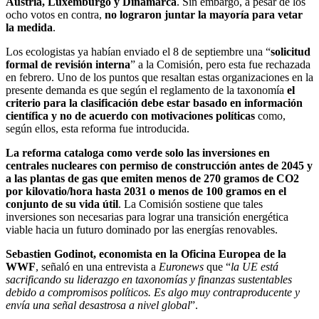
Austria, Luxemburgo y Dinamarca
. Sin embargo, a pesar de los
ocho votos en contra,
no lograron juntar la mayoría para vetar
la medida
.
Los ecologistas ya habían enviado el 8 de septiembre una “
solicitud
formal de revisión interna
” a la Comisión, pero esta fue rechazada
en febrero. Uno de los puntos que resaltan estas organizaciones en la
presente demanda es que según el reglamento de la taxonomía
el
criterio para la clasificación debe estar basado en información
científica y no de acuerdo con motivaciones políticas
como,
según ellos, esta reforma fue introducida.
La reforma cataloga como verde solo las inversiones en
centrales nucleares con permiso de construcción antes de 2045 y
a las plantas de gas que emiten menos de 270 gramos de CO2
por kilovatio/hora hasta 2031 o menos de 100 gramos en el
conjunto de su vida útil
. La Comisión sostiene que tales
inversiones son necesarias para lograr una transición energética
viable hacia un futuro dominado por las energías renovables.
Sebastien Godinot, economista en la Oficina Europea de la
WWF
, señaló en una entrevista a
Euronews
que “
la UE está
sacrificando su liderazgo en taxonomías y finanzas sustentables
debido a compromisos políticos. Es algo muy contraproducente y
envía una señal desastrosa a nivel global
”.