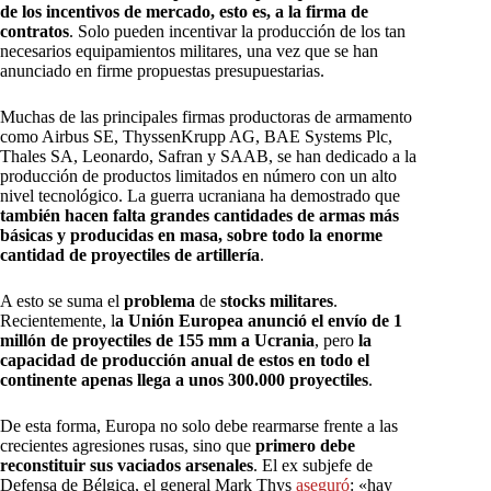
de los incentivos de mercado, esto es, a la firma de
contratos
. Solo pueden incentivar la producción de los tan
necesarios equipamientos militares, una vez que se han
anunciado en firme propuestas presupuestarias.
Muchas de las principales firmas productoras de armamento
como Airbus SE, ThyssenKrupp AG, BAE Systems Plc,
Thales SA, Leonardo, Safran y SAAB, se han dedicado a la
producción de productos limitados en número con un alto
nivel tecnológico. La guerra ucraniana ha demostrado que
también hacen falta grandes cantidades de armas más
básicas y producidas en masa, sobre todo la enorme
cantidad de proyectiles de artillería
.
A esto se suma el
problema
de
stocks militares
.
Recientemente, l
a Unión Europea anunció el envío de 1
millón de proyectiles de 155 mm a Ucrania
, pero
la
capacidad de producción anual de estos en todo el
continente apenas llega a unos 300.000 proyectiles
.
De esta forma, Europa no solo debe rearmarse frente a las
crecientes agresiones rusas, sino que
primero debe
reconstituir sus vaciados arsenales
. El ex subjefe de
Defensa de Bélgica, el general Mark Thys
aseguró
: «hay