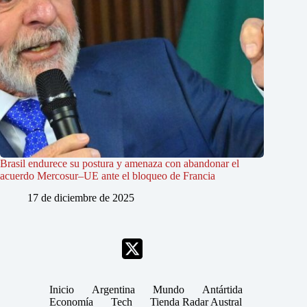
Brasil endurece su postura y amenaza con abandonar el
acuerdo Mercosur–UE ante el bloqueo de Francia
17 de diciembre de 2025
Inicio
Argentina
Mundo
Antártida
Economía
Tech
Tienda Radar Austral