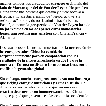
muchos sentidos,
los ciudadanos europeos están más del
lado de Macron que del de Von der Leyen
. No perciben a
China como una potencia que desafía y quiere socavar a
Europa, y no aceptan el marco de “
democracia versus
autocracia
” promovido por la administración Biden.
Paradójicamente,
la perspectiva de Von der Leyen ha sido
mejor recibida en los dos países cuyos mandatarios
tienen una postura más amistosa con China, Francia y
Alemania
.
Los resultados de la encuesta muestran que
la percepción de
los europeos sobre China ha cambiado
sorprendentemente poco en comparación con los
resultados de la encuesta realizada en 2021 y que la
guerra en Europa no disparó las preocupaciones por un
conflicto hegemónico global
.
Sin embargo,
muchos europeos consideran una línea roja
que Beijing entregue municiones y armas a Rusia
. Un
41% de los encuestados respondió que,
en ese caso,
estarían de acuerdo con imponer sanciones a China
,
aunque perjudique gravemente a las economías occidentales.
Sin embargo,
el consenso no es tan amplio: solo en Suecia,