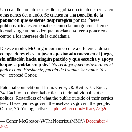
Una candidatura de este estilo seguiría una tendencia vista en
otras partes del mundo. Se encuentra una
porción de la
población que se siente desprotegida
por los líderes
políticos actuales en temáticas como la inmigración, frente a
lo cual surge un outsider que proclama volver a poner en el
centro a los intereses de la ciudadanía.
De este modo, McGregor comunicó que a diferencia de sus
competidores él es un
joven apasionado nuevo en el juego,
sin afiliación hacia ningún partido y que escucha y apoya
lo que la población pide.
“
No sería yo quien estuviera en el
poder como Presidente, pueblo de Irlanda. Seríamos tú y
yo
”, expresó Conor.
Potential competition if I run. Gerry, 78. Bertie. 75. Enda,
74. Each with unbreakable ties to their individual parties
politics. Regardless of what the public outside of their parties
feel. These parties govern themselves vs govern the people.
Or me, 35. Young, active,…
pic.twitter.com/HiLn3jAQ2e
— Conor McGregor (@TheNotoriousMMA)
December 4,
2023