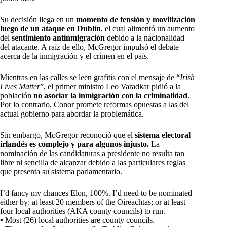
Su decisión llega en un
momento de tensión y movilización
luego de un ataque en Dublín
, el cual alimentó un aumento
del
sentimiento antinmigración
debido a la nacionalidad
del atacante. A raíz de ello, McGregor impulsó el debate
acerca de la inmigración y el crimen en el país.
Mientras en las calles se leen grafitis con el mensaje de “
Irish
Lives Matter
”, el primer ministro Leo Varadkar pidió a la
población
no asociar la inmigración con la criminalidad
.
Por lo contrario, Conor promete reformas opuestas a las del
actual gobierno para abordar la problemática.
Sin embargo, McGregor reconoció que el
sistema electoral
irlandés es complejo y para algunos injusto.
La
nominación de las candidaturas a presidente no resulta tan
libre ni sencilla de alcanzar debido a las particulares reglas
que presenta su sistema parlamentario.
I’d fancy my chances Elon, 100%. I’d need to be nominated
either by: at least 20 members of the Oireachtas; or at least
four local authorities (AKA county councils) to run.
▪ Most (26) local authorities are county councils.