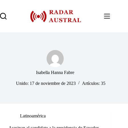
Saltar
al
contenido
Isabella Hanna Fabre
Unido: 17 de noviembre de 2023
Artículos: 35
Latinoamérica
Asesinan al candidato a la presidencia de Ecuador