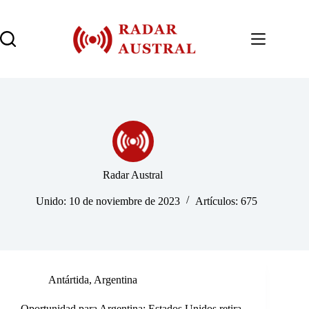
Saltar
al
contenido
Radar Austral
Unido: 10 de noviembre de 2023
Artículos: 675
Antártida
,
Argentina
Oportunidad para Argentina: Estados Unidos retira