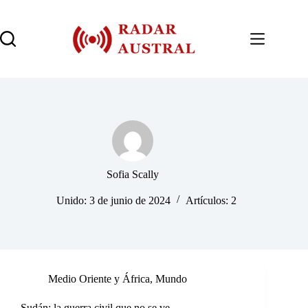
Saltar
al
contenido
Sofia Scally
Unido: 3 de junio de 2024
Artículos: 2
Medio Oriente y África
,
Mundo
Sudán: la guerra civil que no se ve