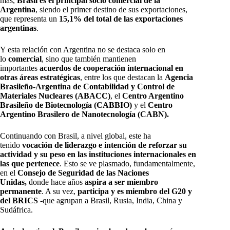
más,
Brasil es el principal socio comercial de la
Argentina
, siendo el primer destino de sus exportaciones,
que representa un
15,1% del total de las exportaciones
argentinas
.
Y esta relación con Argentina no se destaca solo en
lo
comercial
, sino que también mantienen
importantes
acuerdos de cooperación internacional en
otras áreas estratégicas
, entre los que destacan la
Agencia
Brasileño-Argentina de Contabilidad y Control de
Materiales Nucleares (ABACC)
, el
Centro Argentino
Brasileño de Biotecnología (CABBIO)
y el
Centro
Argentino Brasilero de Nanotecnología (CABN).
Continuando con Brasil, a nivel global, este ha
tenido
vocación de liderazgo e intención de reforzar su
actividad y su peso en las instituciones internacionales en
las que pertenece
. Esto se ve plasmado, fundamentalmente,
en el
Consejo de Seguridad de las Naciones
Unidas,
donde hace años
aspira a ser miembro
permanente
. A su vez,
participa y es miembro del G20 y
del BRICS
-que agrupan a Brasil, Rusia, India, China y
Sudáfrica.