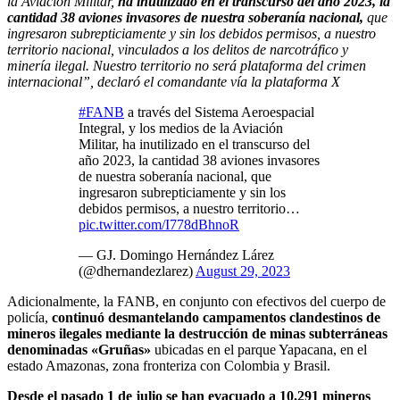
la Aviación Militar,
ha inutilizado en el transcurso del año 2023, la
cantidad 38 aviones invasores de nuestra soberanía nacional,
que
ingresaron subrepticiamente y sin los debidos permisos, a nuestro
territorio nacional, vinculados a los delitos de narcotráfico y
minería ilegal. Nuestro territorio no será plataforma del crimen
internacional”, declaró el comandante vía la plataforma X
#FANB
a través del Sistema Aeroespacial
Integral, y los medios de la Aviación
Militar, ha inutilizado en el transcurso del
año 2023, la cantidad 38 aviones invasores
de nuestra soberanía nacional, que
ingresaron subrepticiamente y sin los
debidos permisos, a nuestro territorio…
pic.twitter.com/I778dBhnoR
— GJ. Domingo Hernández Lárez
(@dhernandezlarez)
August 29, 2023
Adicionalmente, la FANB, en conjunto con efectivos del cuerpo de
policía,
continuó desmantelando campamentos clandestinos de
mineros ilegales mediante la destrucción de minas subterráneas
denominadas «Gruñas»
ubicadas en el parque Yapacana, en el
estado Amazonas, zona fronteriza con Colombia y Brasil.
Desde el pasado 1 de julio se han evacuado a 10.291 mineros