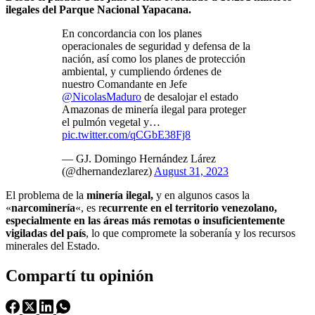
ilegales del Parque Nacional Yapacana.
En concordancia con los planes
operacionales de seguridad y defensa de la
nación, así como los planes de protección
ambiental, y cumpliendo órdenes de
nuestro Comandante en Jefe
@NicolasMaduro
de desalojar el estado
Amazonas de minería ilegal para proteger
el pulmón vegetal y…
pic.twitter.com/qCGbE38Fj8
— GJ. Domingo Hernández Lárez
(@dhernandezlarez)
August 31, 2023
El problema de la
minería ilegal,
y en algunos casos la
«
narcominería
«, es r
ecurrente en el territorio venezolano,
especialmente en las áreas más remotas o insuficientemente
vigiladas del país
, lo que compromete la soberanía y los recursos
minerales del Estado.
Compartí tu opinión