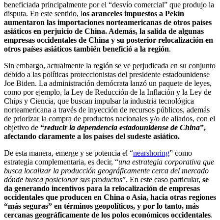
beneficiada principalmente por el “desvío comercial” que produjo la
disputa. En este sentido, l
os aranceles impuestos a Pekín
aumentaron las importaciones norteamericanas de otros países
asiáticos en perjuicio de China. Además, la salida de algunas
empresas occidentales de China y su posterior relocalización en
otros países asiáticos también benefició a la región
.
Sin embargo, actualmente la región se ve perjudicada en su conjunto
debido a las políticas proteccionistas del presidente estadounidense
Joe Biden. La administración demócrata lanzó un paquete de leyes,
como por ejemplo, la Ley de Reducción de la Inflación y la Ley de
Chips y Ciencia, que buscan impulsar la industria tecnológica
norteamericana a través de inyección de recursos públicos, además
de priorizar la compra de productos nacionales y/o de aliados, con el
objetivo de
“
reducir la dependencia estadounidense de China
”,
afectando claramente a los países del sudeste asiático.
De esta manera, emerge y se potencia el “
nearshoring
” como
estrategia complementaria, es decir, “
una estrategia corporativa que
busca localizar la producción geográficamente cerca del mercado
dónde busca posicionar sus productos
”. En este caso particular,
se
da generando incentivos para la relocalización de empresas
occidentales que producen en China o Asia, hacia otras regiones
“más seguras” en términos geopolíticos, y por lo tanto, más
cercanas geográficamente de los polos económicos occidentales
.