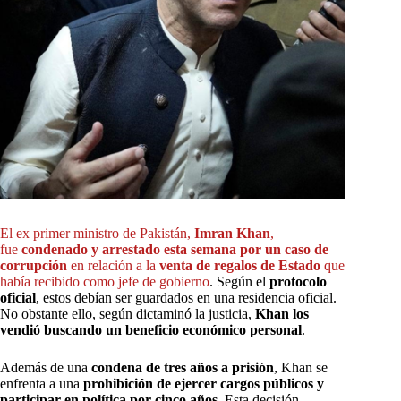
El ex primer ministro de Pakistán,
Imran Khan
,
fue
condenado y arrestado esta semana por un caso de
corrupción
en relación a la
venta de regalos de Estado
que
había recibido como jefe de gobierno
. Según el
protocolo
oficial
, estos debían ser guardados en una residencia oficial.
No obstante ello, según dictaminó la justicia,
Khan los
vendió buscando un beneficio económico personal
.
Además de una
condena de tres años a prisión
, Khan se
enfrenta a una
prohibición de ejercer cargos públicos y
participar en política por cinco años
. Esta decisión,