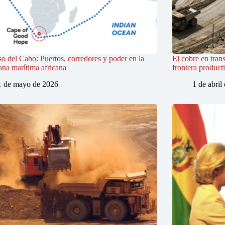
so del Cabo: Puertos, corredores y poder en la
El cobre en trans
ona marítima africana
frontera product
1 de mayo de 2026
1 de abril