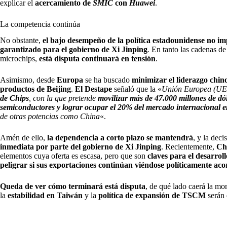
explicar el
acercamiento de
SMIC
con
Huawei
.
La competencia continúa
No obstante,
el bajo desempeño de la política estadounidense no im
garantizado para el gobierno de Xi Jinping
.
En tanto las cadenas d
microchips,
está disputa continuará en tensión
.
Asimismo, desde
Europa
se ha buscado
minimizar el liderazgo chin
productos de Beijing
.
El Destape
señaló que la «
Unión Europea (UE) 
de Chips
, con la que pretende
movilizar más de 47.000 millones de dó
semiconductores y lograr ocupar el 20% del mercado internacional 
de otras potencias como China
«.
Amén de ello,
la dependencia a corto plazo se mantendrá
, y la dec
inmediata por parte del gobierno de Xi Jinping
. Recientemente,
Chi
elementos cuya oferta es escasa, pero que son
claves para el desarroll
peligrar si sus exportaciones continúan viéndose políticamente aco
Queda de ver cómo terminará está disputa
, de qué lado caerá la mon
la
estabilidad en Taiwán
y la
política de expansión de TSCM
serán 