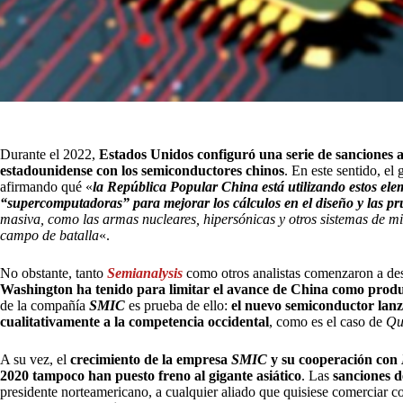
Durante el 2022,
Estados Unidos configuró una serie de sanciones a
estadounidense con los semiconductores chinos
. En este sentido, e
afirmando qué «
la República Popular China está utilizando estos el
“supercomputadoras” para mejorar los cálculos en el diseño y las p
masiva, como las armas nucleares, hipersónicas y otros sistemas de mis
campo de batalla
«.
No obstante, tanto
Semianalysis
como otros analistas comenzaron a des
Washington ha tenido para limitar el avance de China como produ
de la compañía
SMIC
es prueba de ello:
el nuevo semiconductor lan
cualitativamente a la competencia occidental
, como es el caso de
Qu
A su vez, el
crecimiento de la empresa
SMIC
y su cooperación con
2020 tampoco han puesto freno al gigante asiático
. Las
sanciones 
presidente norteamericano, a cualquier aliado que quisiese comerciar 