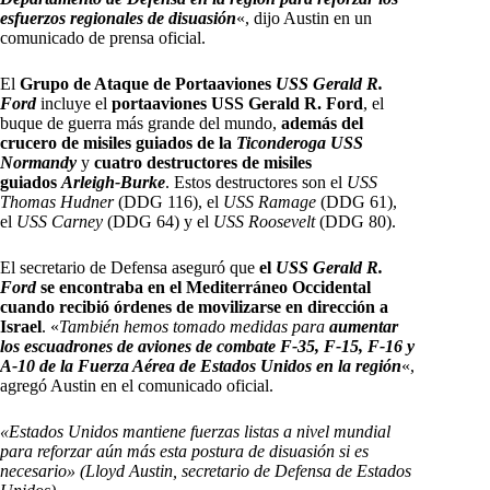
esfuerzos regionales de disuasión
«, dijo Austin en un
comunicado de prensa oficial.
El
Grupo de Ataque de Portaaviones
USS Gerald R.
Ford
incluye el
portaaviones USS Gerald R. Ford
, el
buque de guerra más grande del mundo,
además del
crucero de misiles guiados de la
Ticonderoga USS
Normandy
y
cuatro destructores de misiles
guiados
Arleigh-Burke
. Estos destructores son el
USS
Thomas Hudner
(DDG 116), el
USS Ramage
(DDG 61),
el
USS Carney
(DDG 64) y el
USS Roosevelt
(DDG 80).
El secretario de Defensa aseguró que
el
USS Gerald R.
Ford
se encontraba en el Mediterráneo Occidental
cuando recibió órdenes de movilizarse en dirección a
Israel
. «
También hemos tomado medidas para
aumentar
los escuadrones de aviones de combate F-35, F-15, F-16 y
A-10 de la Fuerza Aérea de Estados Unidos en la región
«,
agregó Austin en el comunicado oficial.
«Estados Unidos mantiene fuerzas listas a nivel mundial
para reforzar aún más esta postura de disuasión si es
necesario» (Lloyd Austin, secretario de Defensa de Estados