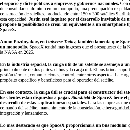
el espacio y dicte políticas a empresas y gobiernos nacionales.
Con e
de consolidar su dominio en un monopolio, una preocupación respald
construcción de satélites, produciendo entre 150 y 300 satélites Starl
esta capacidad.
Justin está inquieto por el desarrollo inevitable de
propone la posibilidad de crear un equivalente a un smartphone ti
SpaceX.
Anton Pozdnyakov, en
Universe Today
, también lamenta que Spac
un monopolio.
SpaceX tendrá más ingresos que el presupuesto de la 
la NASA en 2025.
En la industria espacial, la carga útil de un satélite se asemeja a 
principalmente de dos partes: el bus y la carga útil. El bus brinda soport
gestión térmica, comunicaciones, control, entre otros aspectos. La carga
propósito específico y beneficioso para el operador del satélite.
En este contexto, la carga útil es crucial para el constructor del sat
los clientes están dispuestos a pagar.
Starshield
de SpaceX tiene el p
desarrollo de estas «aplicaciones» espaciales.
Para las empresas que u
comando del satélite, mantenimiento de la constelación, ciberseguridad,
integración y lanzamiento.
Lo más destacado es que SpaceX proporcionará un bus modular que