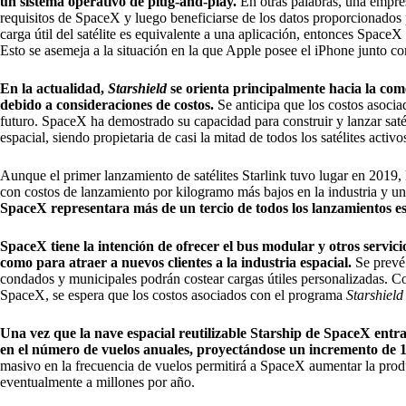
un sistema operativo de plug-and-play.
En otras palabras, una empre
requisitos de SpaceX y luego beneficiarse de los datos proporcionados
carga útil del satélite es equivalente a una aplicación, entonces SpaceX
Esto se asemeja a la situación en la que Apple posee el iPhone junto c
En la actualidad,
Starshield
se orienta principalmente hacia la com
debido a consideraciones de costos.
Se anticipa que los costos asoci
futuro. SpaceX ha demostrado su capacidad para construir y lanzar satéli
espacial, siendo propietaria de casi la mitad de todos los satélites activ
Aunque el primer lanzamiento de satélites Starlink tuvo lugar en 2019,
con costos de lanzamiento por kilogramo más bajos en la industria y una
SpaceX representara más de un tercio de todos los lanzamientos es
SpaceX tiene la intención de ofrecer el bus modular y otros servicios
como para atraer a nuevos clientes a la industria espacial.
Se prevé
condados y municipales podrán costear cargas útiles personalizadas. C
SpaceX, se espera que los costos asociados con el programa
Starshield
Una vez que la nave espacial reutilizable Starship de SpaceX entr
en el número de vuelos anuales, proyectándose un incremento de 1
masivo en la frecuencia de vuelos permitirá a SpaceX aumentar la produ
eventualmente a millones por año.