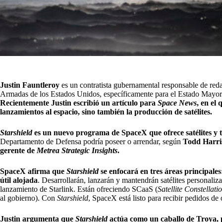
Justin Fauntleroy
es un contratista gubernamental responsable de reda
Armadas de los Estados Unidos, específicamente para el Estado Mayor
Recientemente Justin escribió un artículo para
Space News
, en el
lanzamientos al espacio, sino también la producción de satélites.
Starshield
es un nuevo programa de SpaceX que ofrece satélites y 
Departamento de Defensa podría poseer o arrendar, según
Todd Harris
gerente de
Metrea Strategic Insights
.
SpaceX afirma que
Starshield
se enfocará en tres áreas principale
útil alojada
. Desarrollarán, lanzarán y mantendrán satélites personaliz
lanzamiento de Starlink. Están ofreciendo SCaaS (
Satellite Constellati
al gobierno). Con
Starshield
, SpaceX está listo para recibir pedidos de 
Justin argumenta que
Starshield
actúa como un caballo de Troya, 