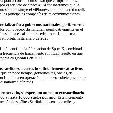
sa podría construir un sensor que cumpla con los
 por el servicio de SpaceX. Si consideramos que la
 no solo construye el «iPhone», sino toda la red móvil.
on las principales compañías de telecomunicaciones.
ercialización a gobiernos nacionales, posiblemente
ados con SpaceX disminuirán significativamente en el
tes a una escala sin precedentes en la industria
os en órbita hasta enero de 2023.
 la eficiencia en la fabricación de SpaceX, combinada
 frecuencia de lanzamiento sin igual, resultó en que
paciales globales en 2022.
 satelitales a costos lo suficientemente atractivos
 que en poco tiempo, gobiernos regionales, de
on la entrada en operación del nuevo cohete pesado de
disminuyan aún más.
a en servicio, se espera un aumento extraordinario
00 a hasta 10,000 vuelos por año.
Este incremento
cción de satélites Starlink a decenas de miles y