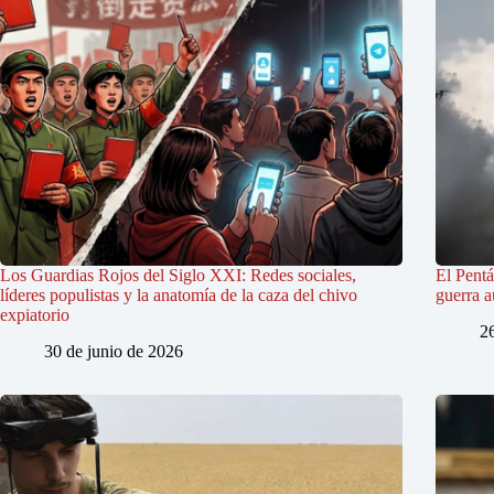
Los Guardias Rojos del Siglo XXI: Redes sociales,
El Pent
líderes populistas y la anatomía de la caza del chivo
guerra a
expiatorio
2
30 de junio de 2026