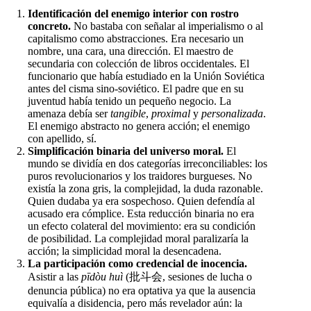
Identificación del enemigo interior con rostro
concreto.
No bastaba con señalar al imperialismo o al
capitalismo como abstracciones. Era necesario un
nombre, una cara, una dirección. El maestro de
secundaria con colección de libros occidentales. El
funcionario que había estudiado en la Unión Soviética
antes del cisma sino-soviético. El padre que en su
juventud había tenido un pequeño negocio. La
amenaza debía ser
tangible
,
proximal
y
personalizada
.
El enemigo abstracto no genera acción; el enemigo
con apellido, sí.
Simplificación binaria del universo moral.
El
mundo se dividía en dos categorías irreconciliables: los
puros revolucionarios y los traidores burgueses. No
existía la zona gris, la complejidad, la duda razonable.
Quien dudaba ya era sospechoso. Quien defendía al
acusado era cómplice. Esta reducción binaria no era
un efecto colateral del movimiento: era su condición
de posibilidad. La complejidad moral paralizaría la
acción; la simplicidad moral la desencadena.
La participación como credencial de inocencia.
Asistir a las
pīdòu huì
(批斗会, sesiones de lucha o
denuncia pública) no era optativa ya que la ausencia
equivalía a disidencia, pero más revelador aún: la