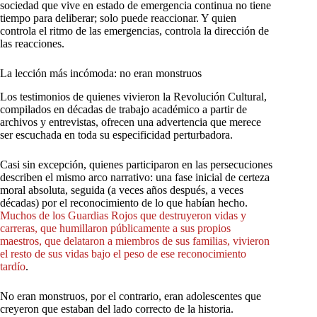
sociedad que vive en estado de emergencia continua no tiene
tiempo para deliberar; solo puede reaccionar. Y quien
controla el ritmo de las emergencias, controla la dirección de
las reacciones.
La lección más incómoda: no eran monstruos
Los testimonios de quienes vivieron la Revolución Cultural,
compilados en décadas de trabajo académico a partir de
archivos y entrevistas, ofrecen una advertencia que merece
ser escuchada en toda su especificidad perturbadora.
Casi sin excepción, quienes participaron en las persecuciones
describen el mismo arco narrativo: una fase inicial de certeza
moral absoluta, seguida (a veces años después, a veces
décadas) por el reconocimiento de lo que habían hecho.
Muchos
de
los
Guardias
Rojos
que
destruyeron
vidas
y
carreras,
que
humillaron
públicamente
a
sus
propios
maestros,
que
delataron
a
miembros
de
sus
familias,
vivieron
el
resto
de
sus
vidas
bajo
el
peso
de
ese
reconocimiento
tardío
.
No eran monstruos, por el contrario, eran adolescentes que
creyeron que estaban del lado correcto de la historia.