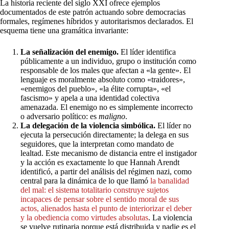
La historia reciente del siglo XXI ofrece ejemplos
documentados de este patrón actuando sobre democracias
formales, regímenes híbridos y autoritarismos declarados. El
esquema tiene una gramática invariante:
La señalización del enemigo.
El líder identifica
públicamente a un individuo, grupo o institución como
responsable de los males que afectan a «la gente». El
lenguaje es moralmente absoluto como «traidores»,
«enemigos del pueblo», «la élite corrupta», «el
fascismo» y apela a una identidad colectiva
amenazada. El enemigo no es simplemente incorrecto
o adversario político: es
maligno
.
La delegación de la violencia simbólica.
El líder no
ejecuta la persecución directamente; la delega en sus
seguidores, que la interpretan como mandato de
lealtad. Este mecanismo de distancia entre el instigador
y la acción es exactamente lo que Hannah Arendt
identificó, a partir del análisis del régimen nazi, como
central para la dinámica de lo que llamó
la
banalidad
del
mal:
el
sistema
totalitario
construye
sujetos
incapaces
de
pensar
sobre
el
sentido
moral
de
sus
actos,
alienados
hasta
el
punto
de
interiorizar
el
deber
y
la
obediencia
como
virtudes
absolutas
. La violencia
se vuelve rutinaria porque está distribuida y nadie es el