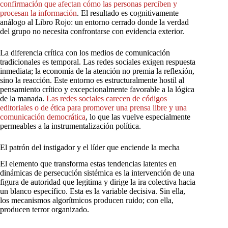
confirmación
que
afectan
cómo
las
personas
perciben
y
procesan
la
información
. El resultado es cognitivamente
análogo al Libro Rojo: un entorno cerrado donde la verdad
del grupo no necesita confrontarse con evidencia exterior.
La diferencia crítica con los medios de comunicación
tradicionales es temporal. Las redes sociales exigen respuesta
inmediata; la economía de la atención no premia la reflexión,
sino la reacción. Este entorno es estructuralmente hostil al
pensamiento crítico y excepcionalmente favorable a la lógica
de la manada.
Las
redes
sociales
carecen
de
códigos
editoriales
o
de
ética
para
promover
una
prensa
libre
y
una
comunicación
democrática
, lo que las vuelve especialmente
permeables a la instrumentalización política.
El patrón del instigador y el líder que enciende la mecha
El elemento que transforma estas tendencias latentes en
dinámicas de persecución sistémica es la intervención de una
figura de autoridad que legitima y dirige la ira colectiva hacia
un blanco específico. Esta es la variable decisiva. Sin ella,
los mecanismos algorítmicos producen ruido; con ella,
producen terror organizado.