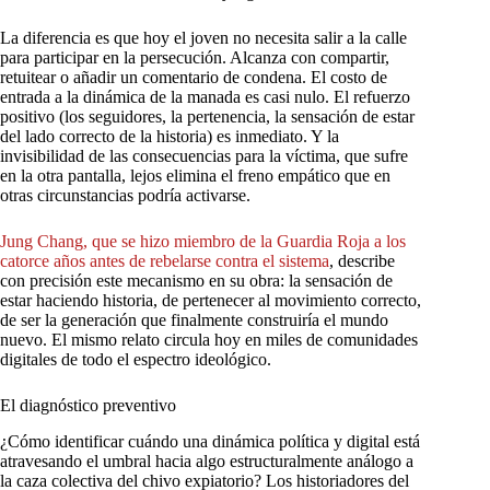
La diferencia es que hoy el joven no necesita salir a la calle
para participar en la persecución. Alcanza con compartir,
retuitear o añadir un comentario de condena. El costo de
entrada a la dinámica de la manada es casi nulo. El refuerzo
positivo (los seguidores, la pertenencia, la sensación de estar
del lado correcto de la historia) es inmediato. Y la
invisibilidad de las consecuencias para la víctima, que sufre
en la otra pantalla, lejos elimina el freno empático que en
otras circunstancias podría activarse.
Jung
Chang,
que
se
hizo
miembro
de
la
Guardia
Roja
a
los
catorce
años
antes
de
rebelarse
contra
el
sistema
, describe
con precisión este mecanismo en su obra: la sensación de
estar haciendo historia, de pertenecer al movimiento correcto,
de ser la generación que finalmente construiría el mundo
nuevo. El mismo relato circula hoy en miles de comunidades
digitales de todo el espectro ideológico.
El diagnóstico preventivo
¿Cómo identificar cuándo una dinámica política y digital está
atravesando el umbral hacia algo estructuralmente análogo a
la caza colectiva del chivo expiatorio? Los historiadores del