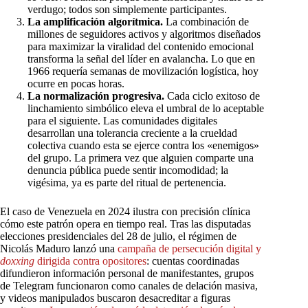
verdugo; todos son simplemente participantes.
La amplificación algorítmica.
La combinación de
millones de seguidores activos y algoritmos diseñados
para maximizar la viralidad del contenido emocional
transforma la señal del líder en avalancha. Lo que en
1966 requería semanas de movilización logística, hoy
ocurre en pocas horas.
La normalización progresiva.
Cada ciclo exitoso de
linchamiento simbólico eleva el umbral de lo aceptable
para el siguiente. Las comunidades digitales
desarrollan una tolerancia creciente a la crueldad
colectiva cuando esta se ejerce contra los «enemigos»
del grupo. La primera vez que alguien comparte una
denuncia pública puede sentir incomodidad; la
vigésima, ya es parte del ritual de pertenencia.
El caso de Venezuela en 2024 ilustra con precisión clínica
cómo este patrón opera en tiempo real. Tras las disputadas
elecciones presidenciales del 28 de julio, el régimen de
Nicolás Maduro lanzó una
campaña
de
persecución
digital
y
doxxing
dirigida
contra
opositores
: cuentas coordinadas
difundieron información personal de manifestantes, grupos
de Telegram funcionaron como canales de delación masiva,
y videos manipulados buscaron desacreditar a figuras