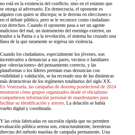
no está en la existencia del conflicto, sino en el estatuto que
se otorga al adversario. En democracia, el oponente es
alguien con quien se discrepa; se le derrota en elecciones o
en el debate público, pero se le reconoce como ciudadano
con derechos. Cuando el oponente pasa a ser un agente
malicioso del mal, un instrumento del enemigo exterior, un
traidor a la Patria o a la revolución, el sistema ha cruzado una
línea de la que raramente se regresa sin violencia.
Cuando los ciudadanos, especialmente los jóvenes, son
incentivados a denunciar a sus pares, vecinos o familiares
por «desviaciones» del pensamiento correcto, y las
plataformas o los líderes premian esas denuncias con
visibilidad y validación, se ha recreado una de las dinámicas
más destructivas de los regímenes totalitarios del siglo XX.
En
Venezuela,
las
campañas
de
doxxing
poselectoral
de
2024
mostraron
cómo
grupos
organizados
desde
el
oficialismo
compartieron
información
personal
de
manifestantes
para
facilitar
su
identificación
y
arresto
. La delación se había
vuelto digital y coordinada.
Y las crisis fabricadas en sucesión rápida que no permiten
evaluación pública serena son, estructuralmente, herederas
directas del método maoísta de campaña permanente. Una