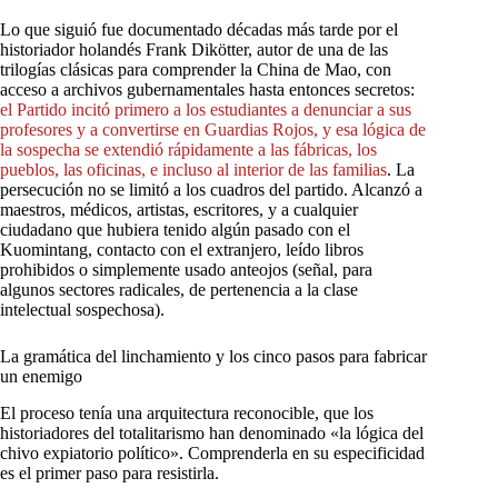
Lo que siguió fue documentado décadas más tarde por el
historiador holandés Frank Dikötter, autor de una de las
trilogías clásicas para comprender la China de Mao, con
acceso a archivos gubernamentales hasta entonces secretos:
el
Partido
incitó
primero
a
los
estudiantes
a
denunciar
a
sus
profesores
y
a
convertirse
en
Guardias
Rojos,
y
esa
lógica
de
la
sospecha
se
extendió
rápidamente
a
las
fábricas,
los
pueblos,
las
oficinas,
e
incluso
al
interior
de
las
familias
. La
persecución no se limitó a los cuadros del partido. Alcanzó a
maestros, médicos, artistas, escritores, y a cualquier
ciudadano que hubiera tenido algún pasado con el
Kuomintang, contacto con el extranjero, leído libros
prohibidos o simplemente usado anteojos (señal, para
algunos sectores radicales, de pertenencia a la clase
intelectual sospechosa).
La gramática del linchamiento y los cinco pasos para fabricar
un enemigo
El proceso tenía una arquitectura reconocible, que los
historiadores del totalitarismo han denominado «la lógica del
chivo expiatorio político». Comprenderla en su especificidad
es el primer paso para resistirla.