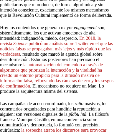
publicitarios que reproducen, de forma algorítmica y sin
intención consciente, exactamente los mismos mecanismos
que la Revolución Cultural implementó de forma deliberada.
Hoy los contenidos que generan mayor
engagement
son,
sistemáticamente, los que activan emociones de alta
intensidad: indignación, miedo, desprecio.
En
2018,
la
revista
Science
publicó
un
análisis
sobre
Twitter
en
el
que
las
noticias
falsas
se
propagaban
más
lejos
y
más
rápido
que
las
verdaderas
, resultado que marcó la agenda global sobre
desinformación. Estudios posteriores han precisado el
mecanismo:
la
automatización
del
contenido
a
través
de
algoritmos
que
priorizan
la
interacción
y
la
viralidad
ha
creado
un
entorno
propicio
para
la
difusión
masiva
de
información
falsa,
reforzando
las
cámaras
de
eco
y
los
sesgos
de
confirmación
. El mecanismo no requiere un Mao. Lo
produce la arquitectura misma del sistema.
Las campañas de acoso coordinado, los
ratio
masivos, los
comentarios organizados para hundirle la reputación a
alguien: son versiones digitales de la
pīdòu huì
. La filósofa
francesa Monique Castillo, en una conferencia sobre
comunicación y democracia, lo formuló con precisión
quirúrgica:
la
sospecha
atrapa
los
discursos
para
provocar