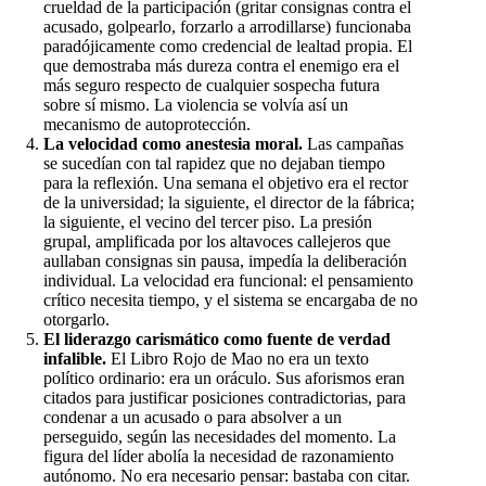
crueldad de la participación (gritar consignas contra el
acusado, golpearlo, forzarlo a arrodillarse) funcionaba
paradójicamente como credencial de lealtad propia. El
que demostraba más dureza contra el enemigo era el
más seguro respecto de cualquier sospecha futura
sobre sí mismo. La violencia se volvía así un
mecanismo de autoprotección.
La velocidad como anestesia moral.
Las campañas
se sucedían con tal rapidez que no dejaban tiempo
para la reflexión. Una semana el objetivo era el rector
de la universidad; la siguiente, el director de la fábrica;
la siguiente, el vecino del tercer piso. La presión
grupal, amplificada por los altavoces callejeros que
aullaban consignas sin pausa, impedía la deliberación
individual. La velocidad era funcional: el pensamiento
crítico necesita tiempo, y el sistema se encargaba de no
otorgarlo.
El liderazgo carismático como fuente de verdad
infalible.
El Libro Rojo de Mao no era un texto
político ordinario: era un oráculo. Sus aforismos eran
citados para justificar posiciones contradictorias, para
condenar a un acusado o para absolver a un
perseguido, según las necesidades del momento. La
figura del líder abolía la necesidad de razonamiento
autónomo. No era necesario pensar: bastaba con citar.