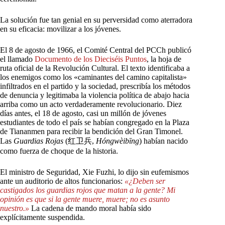
La solución fue tan genial en su perversidad como aterradora
en su eficacia: movilizar a los jóvenes.
El 8 de agosto de 1966, el Comité Central del PCCh publicó
el llamado
Documento
de
los
Dieciséis
Puntos
, la hoja de
ruta oficial de la Revolución Cultural. El texto identificaba a
los enemigos como los «caminantes del camino capitalista»
infiltrados en el partido y la sociedad, prescribía los métodos
de denuncia y legitimaba la violencia política de abajo hacia
arriba como un acto verdaderamente revolucionario. Diez
días antes, el 18 de agosto, casi un millón de jóvenes
estudiantes de todo el país se habían congregado en la Plaza
de Tiananmen para recibir la bendición del Gran Timonel.
Las
Guardias Rojas
(红卫兵,
Hóngwèibīng
) habían nacido
como fuerza de choque de la historia.
El ministro de Seguridad, Xie Fuzhi, lo dijo sin eufemismos
ante un auditorio de altos funcionarios:
«¿Deben
ser
castigados
los
guardias
rojos
que
matan
a
la
gente?
Mi
opinión
es
que
si
la
gente
muere,
muere;
no
es
asunto
nuestro.»
La cadena de mando moral había sido
explícitamente suspendida.