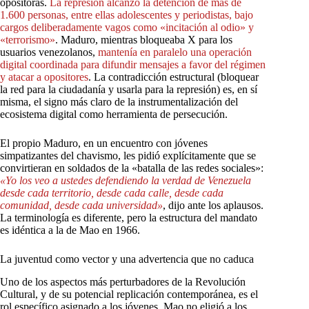
opositoras.
La
represión
alcanzó
la
detención
de
más
de
1.600
personas,
entre
ellas
adolescentes
y
periodistas,
bajo
cargos
deliberadamente
vagos
como
«incitación
al
odio»
y
«terrorismo»
. Maduro, mientras bloqueaba X para los
usuarios venezolanos,
mantenía
en
paralelo
una
operación
digital
coordinada
para
difundir
mensajes
a
favor
del
régimen
y
atacar
a
opositores
. La contradicción estructural (bloquear
la red para la ciudadanía y usarla para la represión) es, en sí
misma, el signo más claro de la instrumentalización del
ecosistema digital como herramienta de persecución.
El propio Maduro, en un encuentro con jóvenes
simpatizantes del chavismo, les pidió explícitamente que se
convirtieran en soldados de la «batalla de las redes sociales»:
«Yo
los
veo
a
ustedes
defendiendo
la
verdad
de
Venezuela
desde
cada
territorio,
desde
cada
calle,
desde
cada
comunidad,
desde
cada
universidad»
, dijo ante los aplausos.
La terminología es diferente, pero la estructura del mandato
es idéntica a la de Mao en 1966.
La juventud como vector y una advertencia que no caduca
Uno de los aspectos más perturbadores de la Revolución
Cultural, y de su potencial replicación contemporánea, es el
rol específico asignado a los jóvenes. Mao no eligió a los