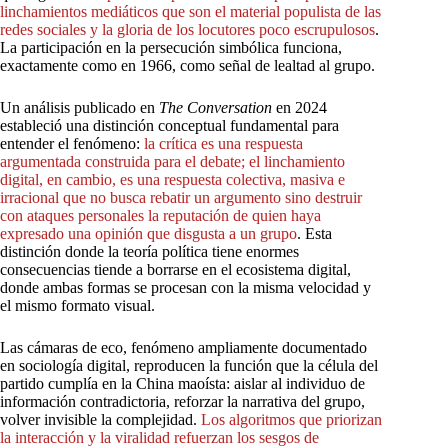
linchamientos
mediáticos
que
son
el
material
populista
de
las
redes
sociales
y
la
gloria
de
los
locutores
poco
escrupulosos
.
La participación en la persecución simbólica funciona,
exactamente como en 1966, como señal de lealtad al grupo.
Un análisis publicado en
The Conversation
en 2024
estableció una distinción conceptual fundamental para
entender el fenómeno:
la
crítica
es
una
respuesta
argumentada
construida
para
el
debate;
el
linchamiento
digital,
en
cambio,
es
una
respuesta
colectiva,
masiva
e
irracional
que
no
busca
rebatir
un
argumento
sino
destruir
con
ataques
personales
la
reputación
de
quien
haya
expresado
una
opinión
que
disgusta
a
un
grupo
. Esta
distinción donde la teoría política tiene enormes
consecuencias tiende a borrarse en el ecosistema digital,
donde ambas formas se procesan con la misma velocidad y
el mismo formato visual.
Las cámaras de eco, fenómeno ampliamente documentado
en sociología digital, reproducen la función que la célula del
partido cumplía en la China maoísta: aislar al individuo de
información contradictoria, reforzar la narrativa del grupo,
volver invisible la complejidad.
Los
algoritmos
que
priorizan
la
interacción
y
la
viralidad
refuerzan
los
sesgos
de