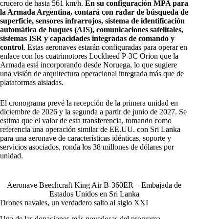
crucero de hasta 561 km/h.
En su configuración MPA para
la Armada Argentina, contará con radar de búsqueda de
superficie, sensores infrarrojos, sistema de identificación
automática de buques (AIS), comunicaciones satelitales,
sistemas ISR y capacidades integradas de comando y
control
. Estas aeronaves estarán configuradas para operar en
enlace con los cuatrimotores Lockheed P-3C Orion que la
Armada está incorporando desde Noruega, lo que sugiere
una visión de arquitectura operacional integrada más que de
plataformas aisladas.
El cronograma prevé la recepción de la primera unidad en
diciembre de 2026 y la segunda a partir de junio de 2027. Se
estima que el valor de esta transferencia, tomando como
referencia una operación similar de EE.UU. con Sri Lanka
para una aeronave de características idénticas, soporte y
servicios asociados, ronda los 38 millones de dólares por
unidad.
Aeronave Beechcraft King Air B-360ER – Embajada de
Estados Unidos en Sri Lanka
Drones navales, un verdadero salto al siglo XXI
Una de las donaciones más novedosas del programa