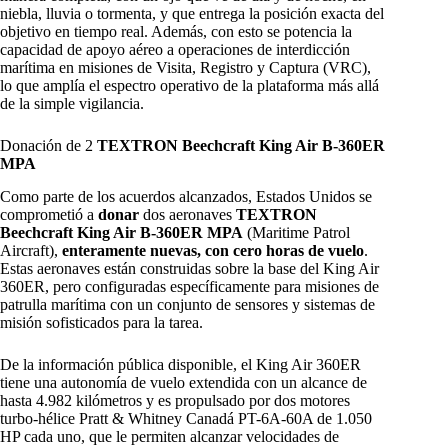
niebla, lluvia o tormenta, y que entrega la posición exacta del
objetivo en tiempo real. Además, con esto se potencia la
capacidad de apoyo aéreo a operaciones de interdicción
marítima en misiones de Visita, Registro y Captura (VRC),
lo que amplía el espectro operativo de la plataforma más allá
de la simple vigilancia.​
Donación de 2
TEXTRON Beechcraft King Air B-360ER
MPA
Como parte de los acuerdos alcanzados, Estados Unidos se
comprometió a
donar
dos aeronaves
TEXTRON
Beechcraft King Air B-360ER MPA
(Maritime Patrol
Aircraft),
enteramente nuevas, con cero horas de vuelo
.
Estas aeronaves están construidas sobre la base del King Air
360ER, pero configuradas específicamente para misiones de
patrulla marítima con un conjunto de sensores y sistemas de
misión sofisticados para la tarea.
De la información pública disponible, el King Air 360ER
tiene una autonomía de vuelo extendida con un alcance de
hasta 4.982 kilómetros y es propulsado por dos motores
turbo-hélice Pratt & Whitney Canadá PT-6A-60A de 1.050
HP cada uno, que le permiten alcanzar velocidades de