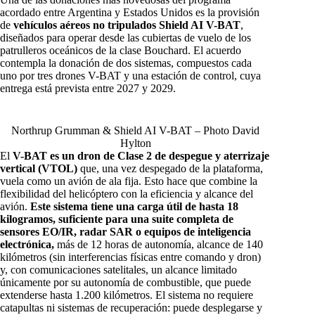
acordado entre Argentina y Estados Unidos es la provisión
de
vehículos aéreos no tripulados Shield AI V-BAT
,
diseñados para operar desde las cubiertas de vuelo de los
patrulleros oceánicos de la clase Bouchard. El acuerdo
contempla la donación de dos sistemas, compuestos cada
uno por tres drones V-BAT y una estación de control, cuya
entrega está prevista entre 2027 y 2029.
Northrup Grumman & Shield AI V-BAT – Photo David
Hylton
El
V-BAT es un dron de Clase 2 de despegue y aterrizaje
vertical (VTOL)
que, una vez despegado de la plataforma,
vuela como un avión de ala fija. Esto hace que combine la
flexibilidad del helicóptero con la eficiencia y alcance del
avión.
Este sistema tiene una carga útil de hasta 18
kilogramos, suficiente para una suite completa de
sensores EO/IR, radar SAR o equipos de inteligencia
electrónica,
más de 12 horas de autonomía, alcance de 140
kilómetros (sin interferencias físicas entre comando y dron)
y, con comunicaciones satelitales, un alcance limitado
únicamente por su autonomía de combustible, que puede
extenderse hasta 1.200 kilómetros. El sistema no requiere
catapultas ni sistemas de recuperación: puede desplegarse y