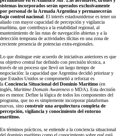
permanente en el Atlántico Sur
.
Las aeronaves, drones y
sistemas incorporados serán operados exclusivamente
por personal de la Armada Argentina y permanecerán
bajo control nacional
. El interés estadounidense es tener un
aliado con mayor capacidad de percepción y vigilancia
marítima, que contribuya a la estabilidad regional, al
mantenimiento de las rutas de navegación abiertas y a la
detección temprana de actividades ilícitas en una zona de
creciente presencia de potencias extra-regionales.
Lo que distingue este acuerdo de iniciativas anteriores es que
su objetivo central fue definido con precisión técnica, a
través de un proceso que llevó un largo tiempo de
negociación: la capacidad que Argentina decidió priorizar y
que Estados Unidos se comprometió a reforzar es
la
Conciencia Situacional del Dominio Marítimo
(en
inglés,
Maritime Domain Awareness
o MDA). Esta decisión
no es menor. Define la lógica de todos los componentes del
programa, que no es simplemente incorporar plataformas
nuevas, sino
construir una arquitectura completa de
percepción, vigilancia y conocimiento del entorno
marítimo.​
En términos prácticos, se entiende a la conciencia situacional
del dominio marítimo como el conocimiento sobre qué está