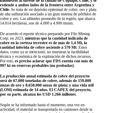
kilómetros al sureste de la ciudad de Copiapó, Chile, y se
extiende a ambos lados de la frontera entre Argentina y
Chile
. Se trata de un depósito epitermal de cobre, oro y plata
de alta sulfuración asociado a un gran sistema de pórfidos de
cobre y oro. Las altitudes promedio de la región, que abarca
14.014 hectáreas, son de 4.000 a 4.900 msnm.
De acuerdo el reporte técnico preparado por Filo Mining
Corp. en 2023,
mientras que la cantidad indicada de
cobre en la corteza terrestre es de más de 1,4 Mt, la
cantidad inferida de cobre asciende a 570 Mt
. Estos
datos, como ya se mencionó, no muestran la factibilidad
técnica y económica de la explotación de dichos recursos.
Por esto,
es preciso aclarar que FDS cuenta con más de
997 kt en reservas probables (no probadas)
.
La producción anual estimada de cobre del proyecto
será de 67.000 toneladas de cobre, además de 159.000
onzas de oro y 8.650.000 onzas de plata; y una vida útil
(LOM) estimada de 14 años. El CAPEX del proyecto,
por su parte, alcanza los USD 1.266 millones
.
Según se ha informado hasta el momento, una vez en
actividad, el material se transportaría en camiones desde la