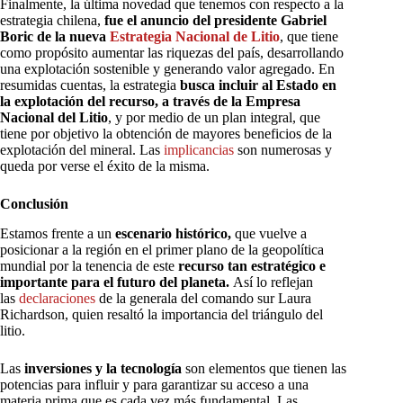
Finalmente, la última novedad que tenemos con respecto a la
estrategia chilena,
fue el anuncio del presidente Gabriel
Boric de la nueva
Estrategia Nacional de Litio
, que tiene
como propósito aumentar las riquezas del país, desarrollando
una explotación sostenible y generando valor agregado. En
resumidas cuentas, la estrategia
busca incluir al Estado en
la explotación del recurso, a través de la Empresa
Nacional del Litio
, y por medio de un plan integral, que
tiene por objetivo la obtención de mayores beneficios de la
explotación del mineral. Las
implicancias
son numerosas y
queda por verse el éxito de la misma.
Conclusión
Estamos frente a un
escenario histórico,
que vuelve a
posicionar a la región en el primer plano de la geopolítica
mundial por la tenencia de este
recurso tan estratégico e
importante para el futuro del planeta.
Así lo reflejan
las
declaraciones
de la generala del comando sur Laura
Richardson, quien resaltó la importancia del triángulo del
litio.
Las
inversiones y la tecnología
son elementos que tienen las
potencias para influir y para garantizar su acceso a una
materia prima que es cada vez más fundamental. Las