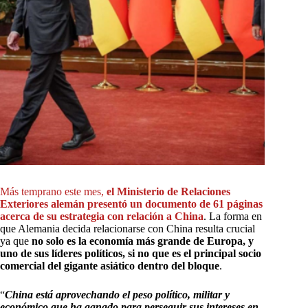
Más temprano este mes,
el Ministerio de Relaciones
Exteriores alemán presentó un documento de 61 páginas
acerca de su estrategia con relación a China
. La forma en
que Alemania decida relacionarse con China resulta crucial
ya que
no solo es la economía más grande de Europa, y
uno de sus líderes políticos, si no que es el principal socio
comercial del gigante asiático dentro del bloque
.
“
China está aprovechando el peso político, militar y
económico que ha ganado para perseguir sus intereses en