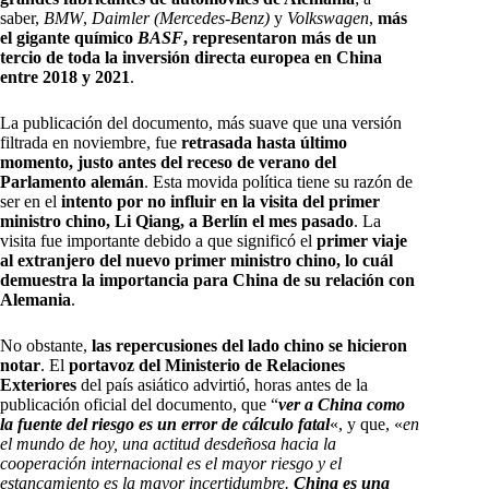
saber,
BMW
,
Daimler (Mercedes-Benz)
y
Volkswagen
,
más
el gigante químico
BASF
, representaron más de un
tercio de toda la inversión directa europea en China
entre 2018 y 2021
.
La publicación del documento, más suave que una versión
filtrada en noviembre, fue
retrasada hasta último
momento, justo antes del receso de verano del
Parlamento alemán
. Esta movida política tiene su razón de
ser en el
intento por no influir en la visita del primer
ministro chino, Li Qiang, a Berlín el mes pasado
. La
visita fue importante debido a que significó el
primer viaje
al extranjero del nuevo primer ministro chino, lo cuál
demuestra la importancia para China de su relación con
Alemania
.
No obstante,
las repercusiones del lado chino se hicieron
notar
. El
portavoz del Ministerio de Relaciones
Exteriores
del país asiático advirtió, horas antes de la
publicación oficial del documento, que “
ver a China como
la fuente del riesgo es un error de cálculo fatal
«, y que, «
en
el mundo de hoy, una actitud desdeñosa hacia la
cooperación internacional es el mayor riesgo y el
estancamiento es la mayor incertidumbre.
China es una