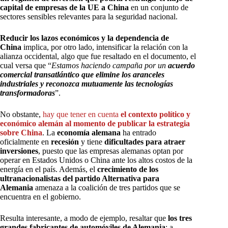
capital de empresas de la UE a China
en un conjunto de
sectores sensibles relevantes para la seguridad nacional.
Reducir los lazos económicos y la dependencia de
China
implica, por otro lado, intensificar la relación con la
alianza occidental, algo que fue resaltado en el documento, el
cual versa que “
Estamos haciendo campaña por un
acuerdo
comercial transatlántico que elimine los aranceles
industriales y reconozca mutuamente las tecnologías
transformadoras
”.
No obstante,
hay que tener en cuenta
el contexto político y
económico alemán al momento de publicar la estrategia
sobre China
. La
economía alemana
ha entrado
oficialmente en
recesión
y tiene
dificultades para atraer
inversiones
, puesto que las empresas alemanas optan por
operar en Estados Unidos o China ante los altos costos de la
energía en el país. Además, el
crecimiento de los
ultranacionalistas del partido Alternativa para
Alemania
amenaza a la coalición de tres partidos que se
encuentra en el gobierno.
Resulta interesante, a modo de ejemplo, resaltar que
los tres
grandes fabricantes de automóviles de Alemania
; a