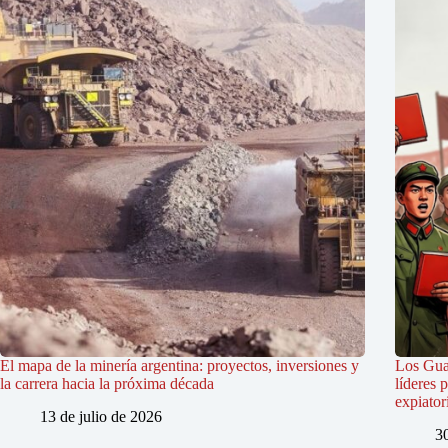
El mapa de la minería argentina: proyectos, inversiones y
Los Gua
la carrera hacia la próxima década
líderes 
expiator
13 de julio de 2026
3