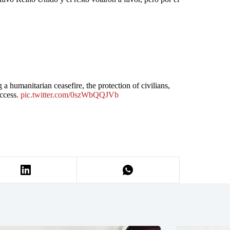
humanitarian ceasefire, the protection of civilians,
access.
pic.twitter.com/0szWbQQJVb