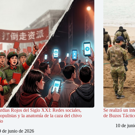
rdias Rojos del Siglo XXI: Redes sociales,
Se realizó un in
populistas y la anatomía de la caza del chivo
de Buzos Táctic
io
10 de jun
0 de junio de 2026