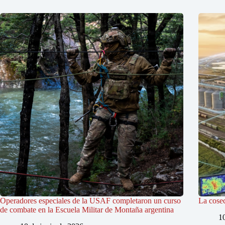
Operadores especiales de la USAF completaron un curso
La cosec
de combate en la Escuela Militar de Montaña argentina
1