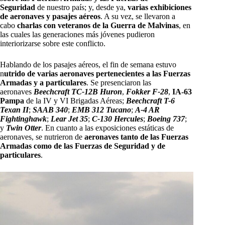
Seguridad
de nuestro país; y, desde ya,
varias exhibiciones
de aeronaves y pasajes aéreos
. A su vez, se llevaron a
cabo
charlas con veteranos de la Guerra de Malvinas
, en
las cuales las generaciones más jóvenes pudieron
interiorizarse sobre este conflicto.
Hablando de los pasajes aéreos, el fin de semana estuvo
n
utrido de varias aeronaves pertenecientes a las Fuerzas
Armadas y a particulares
. Se presenciaron las
aeronaves
Beechcraft TC-12B Huron
,
Fokker F-28
,
IA-63
Pampa
de la IV y VI Brigadas Aéreas;
Beechcraft T-6
Texan II
;
SAAB 340
;
EMB 312 Tucano
;
A-4 AR
Fightinghawk
;
Lear Jet 35
;
C-130 Hercules
;
Boeing 737
;
y
Twin Otter
. En cuanto a las exposiciones estáticas de
aeronaves, se nutrieron de
aeronaves tanto de las Fuerzas
Armadas como de las Fuerzas de Seguridad y de
particulares
.