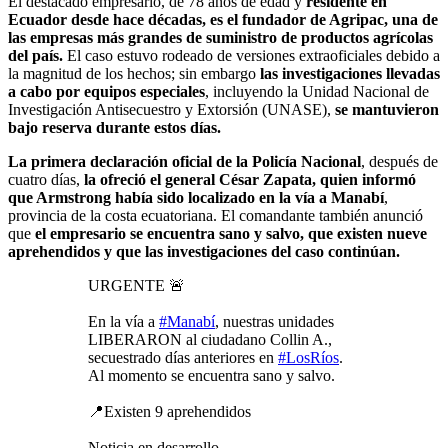
El destacado empresario, de 78 años de edad y
residente en
Ecuador desde hace décadas, es el fundador de Agripac, una de
las empresas más grandes de suministro de productos agrícolas
del país.
El caso estuvo rodeado de versiones extraoficiales debido a
la magnitud de los hechos; sin embargo
las investigaciones llevadas
a cabo por equipos especiales
, incluyendo la Unidad Nacional de
Investigación Antisecuestro y Extorsión (UNASE),
se mantuvieron
bajo reserva durante estos días.
La primera declaración oficial de la Policía Nacional
, después de
cuatro días,
la ofreció el general César Zapata, quien informó
que Armstrong había sido localizado en la vía a Manabí
,
provincia de la costa ecuatoriana. El comandante también anunció
que
el empresario se encuentra sano y salvo, que existen nueve
aprehendidos y que las investigaciones del caso continúan.
URGENTE 🚨
En la vía a
#Manabí
, nuestras unidades
LIBERARON al ciudadano Collin A.,
secuestrado días anteriores en
#LosRíos
.
Al momento se encuentra sano y salvo.
📍Existen 9 aprehendidos
Noticia en desarrollo…