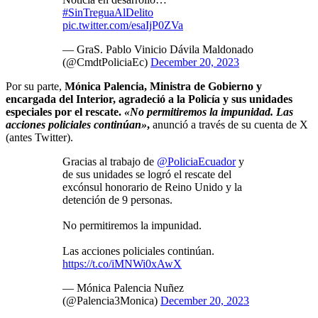
#SinTreguaAlDelito
pic.twitter.com/esaIjP0ZVa
— GraS. Pablo Vinicio Dávila Maldonado
(@CmdtPoliciaEc)
December 20, 2023
Por su parte,
Mónica Palencia, Ministra de Gobierno y
encargada del Interior, agradeció a la Policía y sus unidades
especiales por el rescate.
«No permitiremos la impunidad. Las
acciones policiales continúan»
,
anunció a través de su cuenta de X
(antes Twitter).
Gracias al trabajo de
@PoliciaEcuador
y
de sus unidades se logró el rescate del
excónsul honorario de Reino Unido y la
detención de 9 personas.
No permitiremos la impunidad.
Las acciones policiales continúan.
https://t.co/iMNWi0xAwX
— Mónica Palencia Nuñez
(@Palencia3Monica)
December 20, 2023