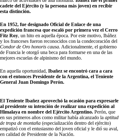
marco de actividades de alta montaña.
Ibáñez fue el primer
cadete del Ejército (y la persona más joven) en recibir
esta distinción.
En 1952, fue designado Oficial de Enlace de una
expedición francesa que escaló por primera vez el Cerro
Fitz Roy
, un hito en aquella época. Por este motivo, Ibáñez
y los franceses fueron reconocidos con la condecoración del
Condor de Oro honoris causa.
Adicionalmente, el gobierno
de Francia le otorgó una beca para formarse en una de las
mejores escuelas de alpinismo del mundo.
En aquella oportunidad,
Ibañez se encontró cara a cara
con el entonces Presidente de la Argentina, el Teniente
General Juan Domingo Perón.
El Teniente Ibañez aprovechó la ocasión para expresarle
al presidente su intención de realizar una expedición al
Himalaya en nombre del Ejército Argentino.
Perón, que
en sus primeros años como militar había alcanzado la
aptitud
de tropa de montaña
(especialización dentro del ejército)
empatizó con el entusiasmo del joven oficial y le dió su aval,
en calidad de Presidente de la Nación.