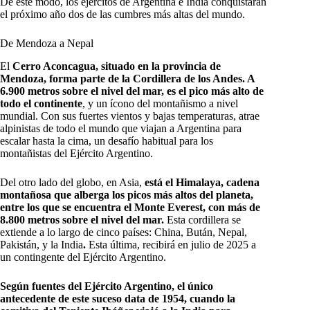
De este modo, los ejércitos de Argentina e India conquistarán
el próximo año dos de las cumbres más altas del mundo.
De Mendoza a Nepal
El
Cerro Aconcagua, situado en la provincia de
Mendoza, forma parte de la Cordillera de los Andes. A
6.900 metros sobre el nivel del mar, es el pico más alto de
todo el continente
, y un ícono del montañismo a nivel
mundial. Con sus fuertes vientos y bajas temperaturas, atrae
alpinistas de todo el mundo que viajan a Argentina para
escalar hasta la cima, un desafío habitual para los
montañistas del Ejército Argentino.
Del otro lado del globo, en Asia,
está el Himalaya, cadena
montañosa que alberga los picos más altos del planeta,
entre los que se encuentra el Monte Everest, con más de
8.800 metros sobre el nivel del mar.
Esta cordillera se
extiende a lo largo de cinco países:
China, Bután, Nepal,
Pakistán, y la India
.
Esta última, recibirá en julio de 2025 a
un contingente del Ejército Argentino.
Según fuentes del Ejército Argentino, el único
antecedente de este suceso data de 1954, cuando la