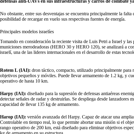
defensas anti-UAVs en sus infraestructuras y carros de combate ya 
No obstante, entre sus desventajas se encuentra principalmente la falta 
posibilidad de recargar en vuelo sus respectivas fuentes de energía.
Principales modelos israelíes
Tomando en consideración la reciente visita de Luis Petri a Israel y la
municiones merodeadoras (HERO 30 y HERO 120), se analizará a conti
israelí, una de las lideres internacionales en el desarrollo de estas tecnol
Rotem L (IAI):
dron táctico, compacto, utilizado principalmente para
objetivos pequeños y móviles. Puede llevar armamento de 1.2 kg, y c
operativo de hasta 10 km.
Harpy (IAI):
diseñado para la supresión de defensas antiaéreas enemig
detectar señales de radar y destruirlas. Se despliega desde lanzadores 
capacidad de llevar 135 kg de armamento.
Harop (IAI):
versión avanzada del Harpy. Capaz de atacar una amplia 
Controlable en tiempo real, lo que permite abortar una misión si el ob
rango operativo de 200 km, está diseñado para eliminar objetivos espec
kg de armamento en su estructura.