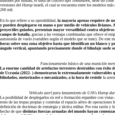
millones por unidad, el misil de crucero tipo
Tomahawk,
tiene un coste
versiones del
Harop
israelí, el cual se encuentra entre los modelos más
200 mil.
En lo que refiere a su operabilidad,
la mayoría apenas requiere de un
y pueden desplegarse en mano o por medio de vehículos livianos. A d
proyectiles guiados, presentan mayor versatilidad contra objetivos
campo de batalla
, gracias a las ventajas combinadas que ofrece el emp
autonomía de vuelo (variables según el modelo que se trate). De este 
horas sobre una zona objetivo hasta que identifican un blanco y p
ángulo vertical, apuntando precisamente donde el blindaje suele s
Funcionamiento básico de una munición mero
La enorme cantidad de artefactos terrestres destruidos con éxito 
de Ucrania (2022- ) demostraron lo extremadamente vulnerables qu
blindados, motorizados o mecanizados, a la hora de resistir
la arre
Vehículo azerí para lanzamiento de UAVs Harop dura
La posibilidad de desplegarlos en red o formación enjambre con vistas a
resto de las tropas propias y controlar el espacio aéreo de operaciones 
definición de doctrinas de estrategia y táctica militar. Por esta razón y
hecho de que
distintas fuerzas armadas del mundo hayan comenzado