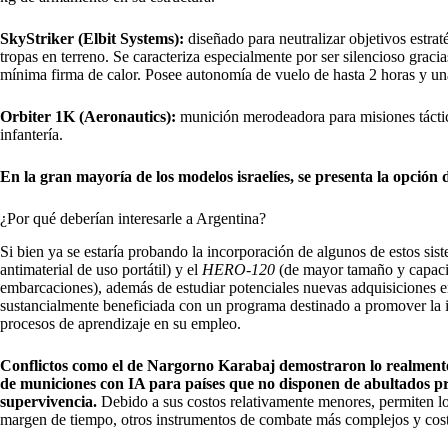
SkyStriker (Elbit Systems):
diseñado para neutralizar objetivos estrat
tropas en terreno. Se caracteriza especialmente por ser silencioso graci
mínima firma de calor. Posee autonomía de vuelo de hasta 2 horas y una
Orbiter 1K (Aeronautics):
munición merodeadora para misiones táctic
infantería.
En la gran mayoría de los modelos israelíes, se presenta la opción 
¿Por qué deberían interesarle a Argentina?
Si bien ya se estaría probando la incorporación de algunos de estos sis
antimaterial de uso portátil) y el
HERO-120
(de mayor tamaño y capacid
embarcaciones), además de estudiar potenciales nuevas adquisiciones en
sustancialmente beneficiada con un programa destinado a promover la i
procesos de aprendizaje en su empleo.
Conflictos como el de Nargorno Karabaj demostraron lo realmente e
de municiones con IA para países que no disponen de abultados pr
supervivencia.
Debido a sus costos relativamente menores, permiten loca
margen de tiempo, otros instrumentos de combate más complejos y cos