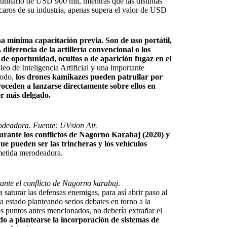
 unitario de USD 900 mil, mientras que las distintas
 caros de su industria, apenas supera el valor de USD
a mínima capacitación previa. Son de uso portátil,
iferencia de la artillería convencional o los
 de oportunidad, ocultos o de aparición fugaz en el
leo de Inteligencia Artificial y una importante
modo,
los drones kamikazes pueden patrullar por
roceden a lanzarse directamente sobre ellos en
er más delgado.
deadora. Fuente: UVsion Air.
durante los conflictos de Nagorno Karabaj (2020) y
e pueden ser las trincheras y los vehículos
metida merodeadora.
nte el conflicto de Nagorno karabaj
.
 saturar las defensas enemigas, para así abrir paso al
ha estado planteando serios debates en torno a la
 los puntos antes mencionados, no debería extrañar el
 a plantearse la incorporación de sistemas de