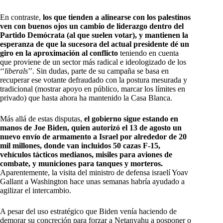
En contraste,
los que tienden a alinearse con los palestinos
ven con buenos ojos un cambio de liderazgo dentro del
Partido Demócrata (al que suelen votar), y mantienen la
esperanza de que la sucesora del actual presidente dé un
giro en la aproximación al conflicto
teniendo en cuenta
que proviene de un sector más radical e ideologizado de los
‘‘
liberals
’’. Sin dudas, parte de su campaña se basa en
recuperar ese votante defraudado con la postura mesurada y
tradicional (mostrar apoyo en público, marcar los límites en
privado) que hasta ahora ha mantenido la Casa Blanca.
Más allá de estas disputas,
el gobierno sigue estando en
manos de Joe Biden, quien autorizó el 13 de agosto un
nuevo envío de armamento a Israel por alrededor de 20
mil millones, donde van incluidos 50 cazas F-15,
vehículos tácticos medianos, misiles para aviones de
combate, y municiones para tanques y morteros.
Aparentemente, la visita del ministro de defensa israelí Yoav
Gallant a Washington hace unas semanas habría ayudado a
agilizar el intercambio.
A pesar del uso estratégico que Biden venía haciendo de
demorar su concreción para forzar a Netanyahu a posponer o