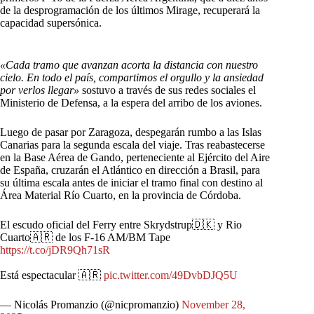
de la desprogramación de los últimos Mirage, recuperará la
capacidad supersónica.
«Cada tramo que avanzan acorta la distancia con nuestro
cielo. En todo el país, compartimos el orgullo y la ansiedad
por verlos llegar»
sostuvo a través de sus redes sociales el
Ministerio de Defensa, a la espera del arribo de los aviones.
Luego de pasar por Zaragoza, despegarán rumbo a las Islas
Canarias para la segunda escala del viaje. Tras reabastecerse
en la Base Aérea de Gando, perteneciente al Ejército del Aire
de España, cruzarán el Atlántico en dirección a Brasil, para
su última escala antes de iniciar el tramo final con destino al
Área Material Río Cuarto, en la provincia de Córdoba.
El escudo oficial del Ferry entre Skrydstrup🇩🇰 y Rio
Cuarto🇦🇷 de los F-16 AM/BM Tape
https://t.co/jDR9Qh71sR
Está espectacular 🇦🇷
pic.twitter.com/49DvbDJQ5U
— Nicolás Promanzio (@nicpromanzio)
November 28,