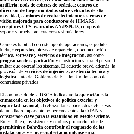
artillería
;
pods de cohetes de práctica
;
centros de
dirección de fuego montados sobre vehículos
de alta
movilidad, c
amiones de reabastecimiento
;
sistemas de
visión mejorada para conductores
de HIMARS;
receptores GPS avanzados AN/PSN-13
; equipos de
soporte y prueba, generadores y simuladores.
Como es habitual con este tipo de operaciones, el pedido
incluye
repuestos
, piezas de reparación, documentación
técnica,
software
y
servicios de integración
, así como
programas de capacitación
y e instructores para el personal
militar que operará los sistemas. El acuerdo prevé, además, la
provisión de
servicios de ingeniería
,
asistencia técnica y
logística
tanto del Gobierno de Estados Unidos como de
contratistas privados.
El comunicado de la DSCA indica que
la operación está
enmarcada en los objetivos de política exterior y
seguridad nacional
, al reforzar las capacidades defensivas
de un aliado importante no perteneciente a la OTAN y
considerado
clave para la estabilidad en Medio Orient
e.
En esta línea, los sistemas y equipos proporcionados le
permitirán a Bahréin contribuir al resguardo de las
instalaciones y el personal estadounidense en su