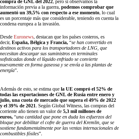
compra de GNL del 2022
, pero si observamos la
información previa a la guerra,
podemos comprobar que
aumentó un 39,5% con respecto a ese momento
, lo cual
es un porcentaje más que considerable, teniendo en cuenta la
condena europea a la invasión.
Desde
Euronews
, destacan que los países costeros, es
decir,
España, Bélgica y Francia,
“
se han convertido en
destinos activos para los transportadores de LNG, que
necesitan descargar sus suministros en terminales
sofisticadas donde el líquido enfriado se convierte
nuevamente en forma gaseosa y se envía a las plantas de
energía
”.
Además de esto, se estima que
la UE compró el 52% de
todas las exportaciones de GNL de Rusia entre enero y
julio, una cuota de mercado que supera el 49% de 2022
y el 39% de 2021
. Según Global Witness, las compras del
corriente año tienen un valor de
5,3 mil millones de
euros,
“
una cantidad que pone en duda los esfuerzos del
bloque por debilitar el cofre de guerra del Kremlin, que se
sostiene fundamentalmente por las ventas internacionales de
combustibles fósiles
”.