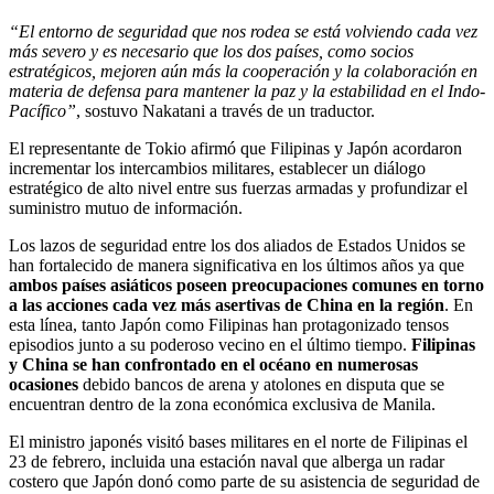
“El entorno de seguridad que nos rodea se está volviendo cada vez
más severo y es necesario que los dos países, como socios
estratégicos, mejoren aún más la cooperación y la colaboración en
materia de defensa para mantener la paz y la estabilidad en el Indo-
Pacífico”
, sostuvo Nakatani a través de un traductor.
El representante de Tokio afirmó que Filipinas y Japón acordaron
incrementar los intercambios militares, establecer un diálogo
estratégico de alto nivel entre sus fuerzas armadas y profundizar el
suministro mutuo de información.
Los lazos de seguridad entre los dos aliados de Estados Unidos se
han fortalecido de manera significativa en los últimos años ya que
ambos países asiáticos poseen preocupaciones comunes en torno
a las acciones cada vez más asertivas de China en la región
. En
esta línea, tanto Japón como Filipinas han protagonizado tensos
episodios junto a su poderoso vecino en el último tiempo.
Filipinas
y China se han confrontado en el océano en numerosas
ocasiones
debido bancos de arena y atolones en disputa que se
encuentran dentro de la zona económica exclusiva de Manila.
El ministro japonés visitó bases militares en el norte de Filipinas el
23 de febrero, incluida una estación naval que alberga un radar
costero que Japón donó como parte de su asistencia de seguridad de