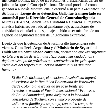
mencionó Gómez, luego de las elecciones presidenciales del 28 de
julio, en las que el Consejo Nacional Electoral proclamó como
ganador a Nicolás Maduro, ella le escribió a su pareja
«tenemos una
dictadura»
.
Luego de su detención, Gallo fue transportado en
automóvil por la Dirección General de Contrainteligencia
Militar (DGCIM), desde San Cristobal a Caracas.
El régimen
chavista habría secuestrado al gendarme bajo acusaciones de
actividades vinculadas al espionaje, debido a ser miembro de una
agencia de seguridad federal de un gobierno extranjero.
Luego de que la detención de Agustín Gallo trascendiera este
viernes,
Cancillería Argentina y el Ministerio de Seguridad
emitieron un comunicado conjunto
, declarando que «
la Argentina
no tolerará actos de esta naturaleza contra sus ciudadanos y
deplora este tipo de prácticas que contravienen los principios
esenciales del respeto a la libertad individual y la dignidad
humana
«
El día 8 de diciembre, el mencionado suboficial ingresó
al territorio de la República Bolivariana de Venezuela
desde Colombia, a través de un paso fronterizo
terrestre, cruzando el Puente Internacional “Francisco
de Paula Santander”, para dirigirse a la localidad
venezolana de Táchira, con el único propósito de
visitar a su familia y a su pareja, con quien comparte
un hijo en común. Pese a la naturaleza estrictamente