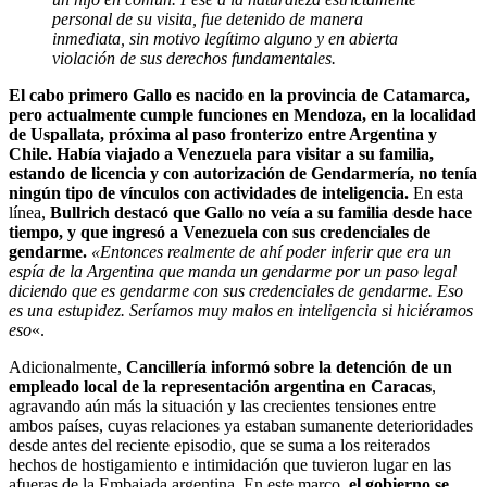
personal de su visita, fue detenido de manera
inmediata, sin motivo legítimo alguno y en abierta
violación de sus derechos fundamentales.
El cabo primero Gallo es nacido en la provincia de Catamarca,
pero actualmente cumple funciones en Mendoza, en la localidad
de Uspallata, próxima al paso fronterizo entre Argentina y
Chile. Había viajado a Venezuela para visitar a su familia,
estando de licencia y con autorización de Gendarmería, no tenía
ningún tipo de vínculos con actividades de inteligencia.
En esta
línea,
Bullrich destacó que Gallo no veía a su familia desde hace
tiempo, y que ingresó a Venezuela con sus credenciales de
gendarme.
«Entonces realmente de ahí poder inferir que era un
espía de la Argentina que manda un gendarme por un paso legal
diciendo que es gendarme con sus credenciales de gendarme. Eso
es una estupidez. Seríamos muy malos en inteligencia si hiciéramos
eso
«.
Adicionalmente,
Cancillería informó sobre la detención de un
empleado local de la representación argentina en Caracas
,
agravando aún más la situación y las crecientes tensiones entre
ambos países, cuyas relaciones ya estaban sumanente deterioridades
desde antes del reciente episodio, que se suma a los reiterados
hechos de hostigamiento e intimidación que tuvieron lugar en las
afueras de la Embajada argentina. En este marco,
el gobierno se