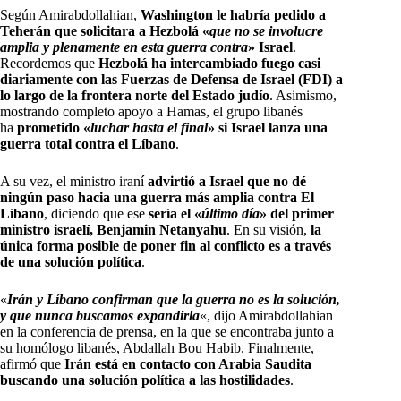
Según Amirabdollahian,
Washington le habría pedido a
Teherán que solicitara a Hezbolá «
que no se involucre
amplia y plenamente en esta guerra contra
» Israel
.
Recordemos que
Hezbolá ha intercambiado fuego casi
diariamente con las Fuerzas de Defensa de Israel (FDI) a
lo largo de la frontera norte del Estado judío
. Asimismo,
mostrando completo apoyo a Hamas, el grupo libanés
ha
prometido «
luchar hasta el final
» si Israel lanza una
guerra total contra el Líbano
.
A su vez, el ministro iraní
advirtió a Israel que no dé
ningún paso hacia una guerra más amplia contra El
Líbano
, diciendo que ese
sería el «
último día
» del primer
ministro israelí, Benjamin Netanyahu
. En su visión,
la
única forma posible de poner fin al conflicto es a través
de una solución política
.
«
Irán y Líbano confirman que la guerra no es la solución,
y que nunca buscamos expandirla
«, dijo Amirabdollahian
en la conferencia de prensa, en la que se encontraba junto a
su homólogo libanés, Abdallah Bou Habib. Finalmente,
afirmó que
Irán está en contacto con Arabia Saudita
buscando una solución política a las hostilidades
.